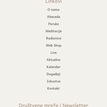
Linkovi
O nama
Abeceda
Poruke
Meditacije
Radionice
Web Shop
Live
Aktuelno
Kalendar
Događaji
Iskustva
Kontakt
Društvene mreže i Newsletter