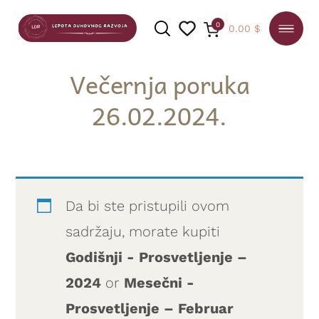
0
0.00
$
Večernja poruka
26.02.2024.
PRETRAGA
Da bi ste pristupili ovom
sadržaju, morate kupiti
Godišnji - Prosvetljenje –
2024
or
Mesečni -
Prosvetljenje – Februar