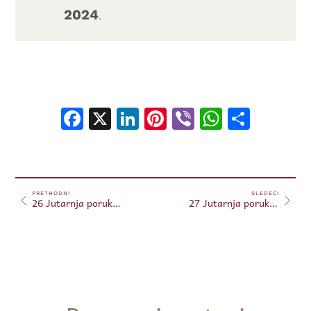
2024
.
Facebook
X
LinkedIn
Pinterest
Viber
WhatsA
Shar
PRETHODNI
SLEDEĆI
26 Jutarnja poruka 26.02.2024. (Free)
27 Jutarnja poruka 27.02.2024. (Free)