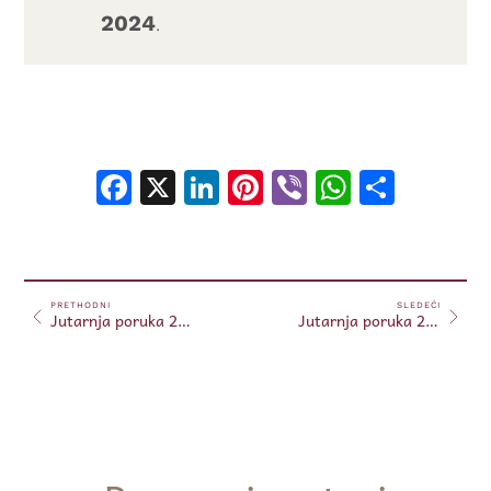
2024
.
Facebook
X
LinkedIn
Pinterest
Viber
WhatsA
Shar
PRETHODNI
SLEDEĆI
Jutarnja poruka 27.10.2024.
Jutarnja poruka 28.10.2024.