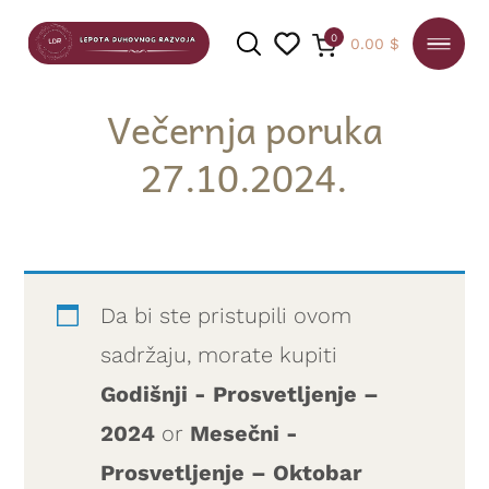
0
0.00
$
Večernja poruka
27.10.2024.
PRETRAGA
Da bi ste pristupili ovom
sadržaju, morate kupiti
Godišnji - Prosvetljenje –
2024
or
Mesečni -
Prosvetljenje – Oktobar