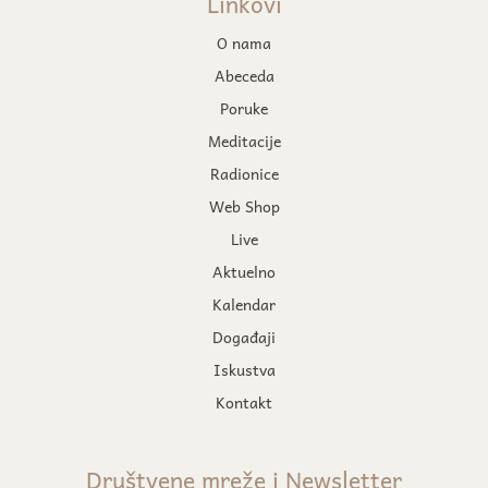
Linkovi
O nama
Abeceda
Poruke
Meditacije
Radionice
Web Shop
Live
Aktuelno
Kalendar
Događaji
Iskustva
Kontakt
Društvene mreže i Newsletter