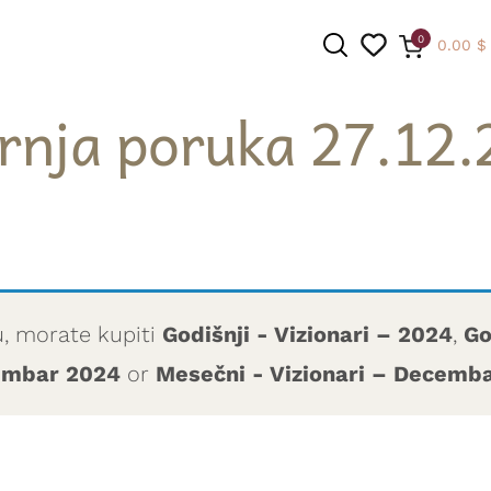
0
0.00
$
rnja poruka 27.12.
PRETRAGA
u, morate kupiti
Godišnji - Vizionari – 2024
,
Go
cembar 2024
or
Mesečni - Vizionari – Decemb