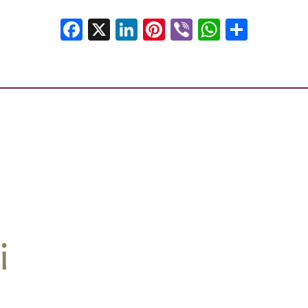
Facebook
X
LinkedIn
Pinterest
Viber
WhatsA
Shar
i