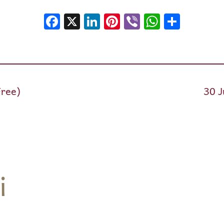
Facebook
X
LinkedIn
Pinterest
Viber
WhatsA
Shar
Free)
30 J
i