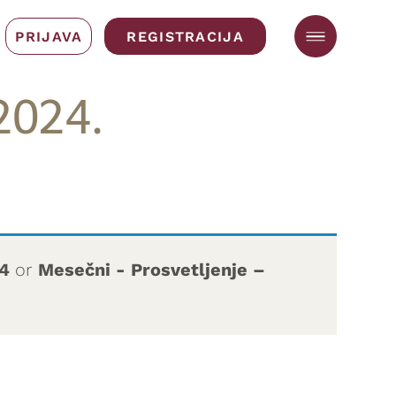
PRIJAVA
REGISTRACIJA
2024.
24
or
Mesečni - Prosvetljenje –