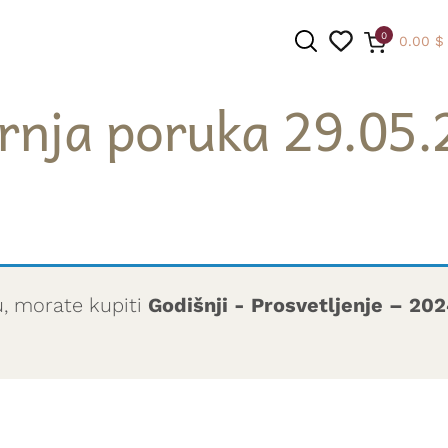
0
0.00
$
rnja poruka 29.05.
PRETRAGA
u, morate kupiti
Godišnji - Prosvetljenje – 20