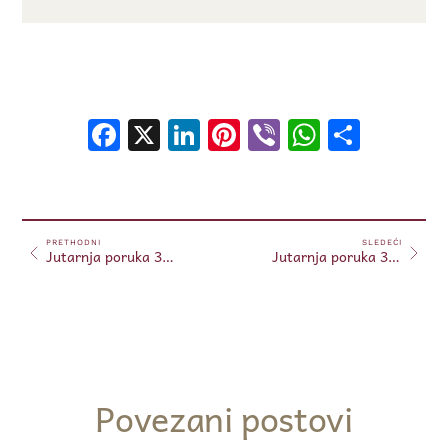
Facebook
X
LinkedIn
Pinterest
Viber
WhatsA
Shar
PRETHODNI
SLEDEĆI
Jutarnja poruka 30.01.2025.
Jutarnja poruka 31.01.2025.
Povezani postovi