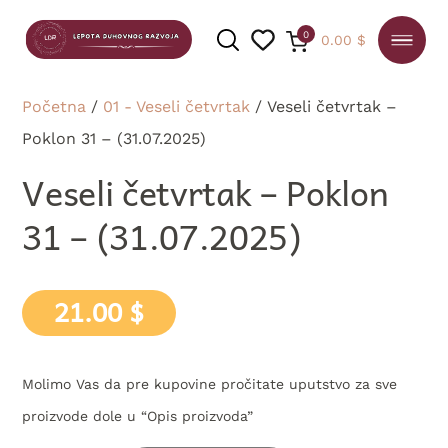
0
0.00
$
Početna
/
01 - Veseli četvrtak
/ Veseli četvrtak –
Poklon 31 – (31.07.2025)
PRETRAGA
Veseli četvrtak – Poklon
31 – (31.07.2025)
21.00
$
Molimo Vas da pre kupovine pročitate uputstvo za sve
proizvode dole u “Opis proizvoda”