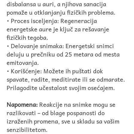
disbalansa u auri, a njihova sanacija
pomaže u otklanjanju fizičkih problema.
• Proces isceljenja: Regeneracija
energetske aure je ključ za rešavanje
fizičkih tegoba.
• Delovanje snimaka: Energetski snimci
deluju u prečniku od 25 metara od mesta
emitovanja.
• Korišćenje: Možete ih puštati dok
spavate, radite, meditirate ili se odmarate.
Prilagodite učestalost svojim osećajem.
Napomena:
Reakcije na snimke mogu se
razlikovati – od blage pospanosti do
izraženih promena, sve u skladu sa vašim
senzibilitetom.