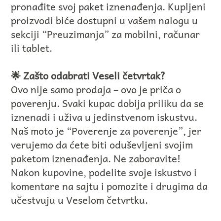
pronađite svoj paket iznenađenja. Kupljeni
proizvodi biće dostupni u vašem nalogu u
sekciji “Preuzimanja” za mobilni, računar
ili tablet.
🌟 Zašto odabrati Veseli četvrtak?
Ovo nije samo prodaja – ovo je priča o
poverenju. Svaki kupac dobija priliku da se
iznenadi i uživa u jedinstvenom iskustvu.
Naš moto je “Poverenje za poverenje”, jer
verujemo da ćete biti oduševljeni svojim
paketom iznenađenja. Ne zaboravite!
Nakon kupovine, podelite svoje iskustvo i
komentare na sajtu i pomozite i drugima da
učestvuju u Veselom četvrtku.