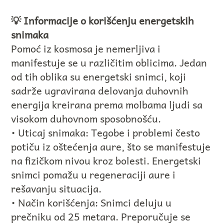
💡 Informacije o korišćenju energetskih
snimaka
Pomoć iz kosmosa je nemerljiva i
manifestuje se u različitim oblicima. Jedan
od tih oblika su energetski snimci, koji
sadrže ugravirana delovanja duhovnih
energija kreirana prema molbama ljudi sa
visokom duhovnom sposobnošću.
• Uticaj snimaka: Tegobe i problemi često
potiču iz oštećenja aure, što se manifestuje
na fizičkom nivou kroz bolesti. Energetski
snimci pomažu u regeneraciji aure i
rešavanju situacija.
• Način korišćenja: Snimci deluju u
prečniku od 25 metara. Preporučuje se