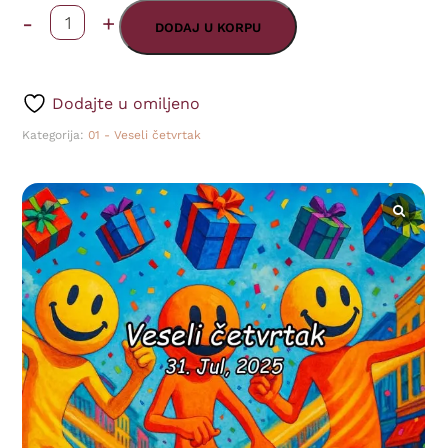
-
+
Veseli
DODAJ U KORPU
četvrtak
-
Dodajte u omiljeno
Poklon
Kategorija:
01 - Veseli četvrtak
31
-
(31.07.2025)
količina