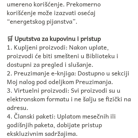
umereno korišćenje. Prekomerno
korišćenje može izazvati osećaj
“energetskog pijanstva”.
🛒 Uputstva za kupovinu i pristup
1. Kupljeni proizvodi: Nakon uplate,
proizvodi će biti smešteni u Biblioteku i
dostupni za pregled i slušanje.
2. Preuzimanje e-knjiga: Dostupno u sekciji
Moj nalog pod odeljkom Preuzimanja.
3. Virtuelni proizvodi: Svi proizvodi su u
elektronskom formatu i ne šalju se fizički na
adresu.
4. Članski paketi: Uplatom mesečnih ili
godišnjih paketa, dobijate pristup
ekskluzivnim sadržajima.