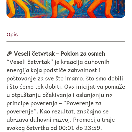
Opis
🎉 Veseli četvrtak – Poklon za osmeh
“Veseli četvrtak” je kreacija duhovnih
energija koja podstiče zahvalnost i
poštovanje za sve što imamo, što smo dobili
i što ćemo tek dobiti. Ova inicijativa pomaže
u otpuštanju očekivanja i oslanjanju na
principe poverenja – “Poverenje za
poverenje”. Kao rezultat, značajno se
ubrzava duhovni razvoj. Promocija traje
svakog četvrtka od 00:01 do 23:59.