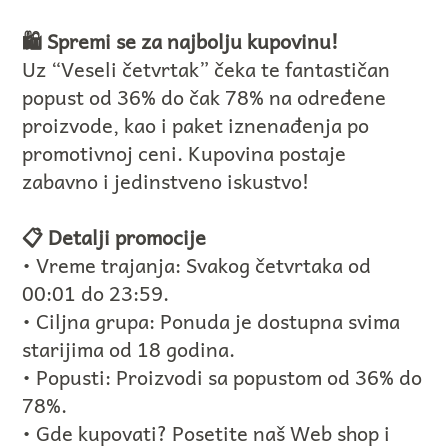
🛍️ Spremi se za najbolju kupovinu!
Uz “Veseli četvrtak” čeka te fantastičan
popust od 36% do čak 78% na određene
proizvode, kao i paket iznenađenja po
promotivnoj ceni. Kupovina postaje
zabavno i jedinstveno iskustvo!
📋 Detalji promocije
• Vreme trajanja: Svakog četvrtaka od
00:01 do 23:59.
• Ciljna grupa: Ponuda je dostupna svima
starijima od 18 godina.
• Popusti: Proizvodi sa popustom od 36% do
78%.
• Gde kupovati? Posetite naš Web shop i