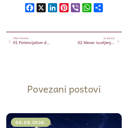
Facebook
X
LinkedIn
Pinterest
Viber
WhatsA
Shar
PRETHODNI
SLEDEĆI
01 Potencijalom do prosvetljenja – 01.08.2024.
02 Mesec isceljenja 2024 – (Put ka prosvetljenju)
Povezani postovi
06.08.2026.