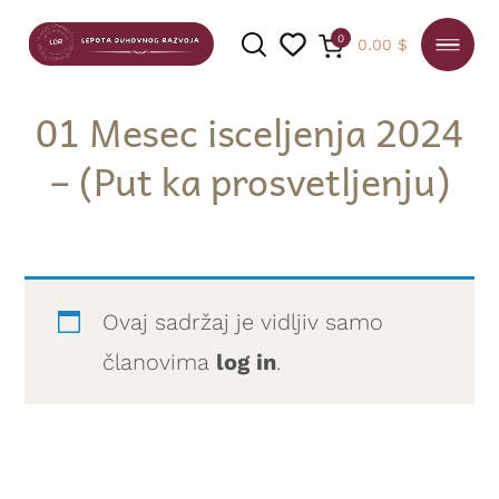
0
0.00
$
01 Mesec isceljenja 2024
– (Put ka prosvetljenju)
PRETRAGA
Ovaj sadržaj je vidljiv samo
članovima
log in
.