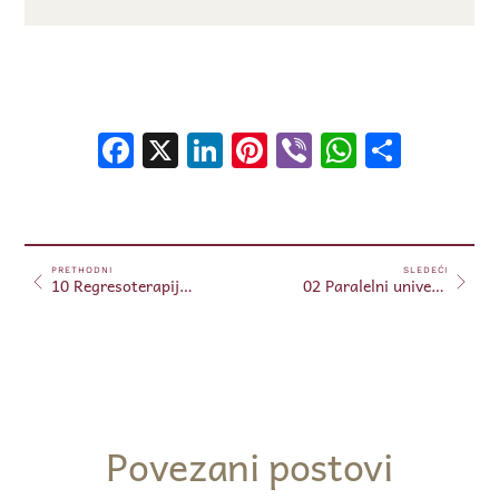
Facebook
X
LinkedIn
Pinterest
Viber
WhatsA
Shar
PRETHODNI
SLEDEĆI
10 Regresoterapija – 27.05.2025.
02 Paralelni univerzum – 03.06.2025.
Povezani postovi