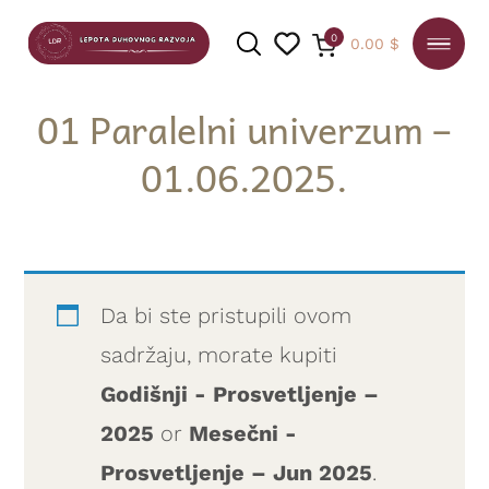
0
0.00
$
01 Paralelni univerzum –
01.06.2025.
PRETRAGA
Da bi ste pristupili ovom
sadržaju, morate kupiti
Godišnji - Prosvetljenje –
2025
or
Mesečni -
Prosvetljenje – Jun 2025
.