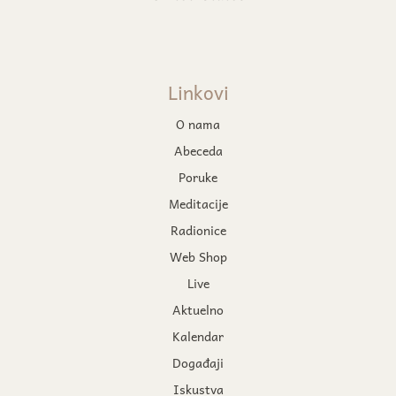
Linkovi
O nama
Abeceda
Poruke
Meditacije
Radionice
Web Shop
Live
Aktuelno
Kalendar
Događaji
Iskustva