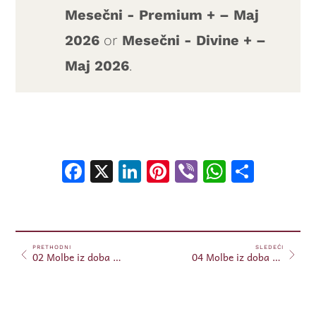
Mesečni - Premium + – Maj
2026
or
Mesečni - Divine + –
Maj 2026
.
Facebook
X
LinkedIn
Pinterest
Viber
WhatsA
Shar
PRETHODNI
SLEDEĆI
02 Molbe iz doba Raja – 6. Maj, 2026.
04 Molbe iz doba Raja – 12. Maj, 2026.