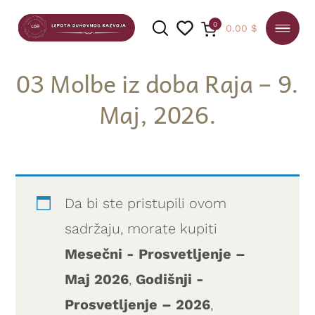
0
0.00
$
03 Molbe iz doba Raja – 9.
Maj, 2026.
PRETRAGA
Da bi ste pristupili ovom
sadržaju, morate kupiti
Mesečni - Prosvetljenje –
Maj 2026
,
Godišnji -
Prosvetljenje – 2026
,