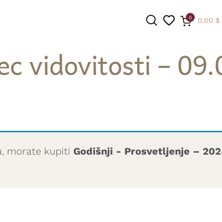
0
0.00
$
c vidovitosti – 09
PRETRAGA
u, morate kupiti
Godišnji - Prosvetljenje – 20