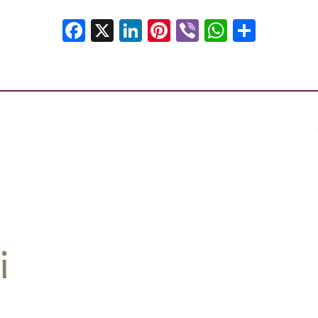
Facebook
X
LinkedIn
Pinterest
Viber
WhatsA
Shar
4
i