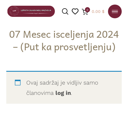
0
0.00
$
07 Mesec isceljenja 2024
– (Put ka prosvetljenju)
PRETRAGA
Ovaj sadržaj je vidljiv samo
članovima
log in
.