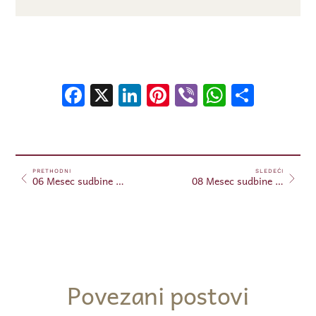
Facebook
X
LinkedIn
Pinterest
Viber
WhatsA
Shar
PRETHODNI
SLEDEĆI
06 Mesec sudbine – 15.03.2024
08 Mesec sudbine – 21.03.2024
Povezani postovi