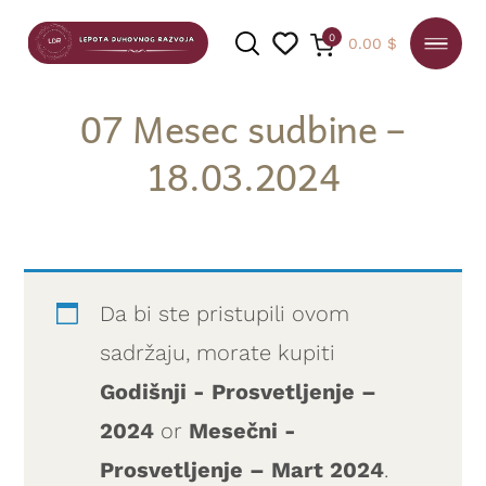
0
0.00
$
07 Mesec sudbine –
18.03.2024
PRETRAGA
Da bi ste pristupili ovom
sadržaju, morate kupiti
Godišnji - Prosvetljenje –
2024
or
Mesečni -
Prosvetljenje – Mart 2024
.