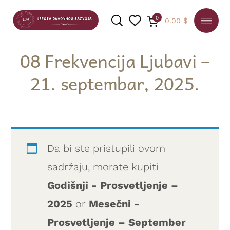
0
0.00
$
08 Frekvencija Ljubavi –
21. septembar, 2025.
PRETRAGA
Da bi ste pristupili ovom
sadržaju, morate kupiti
Godišnji - Prosvetljenje –
2025
or
Mesečni -
Prosvetljenje – September