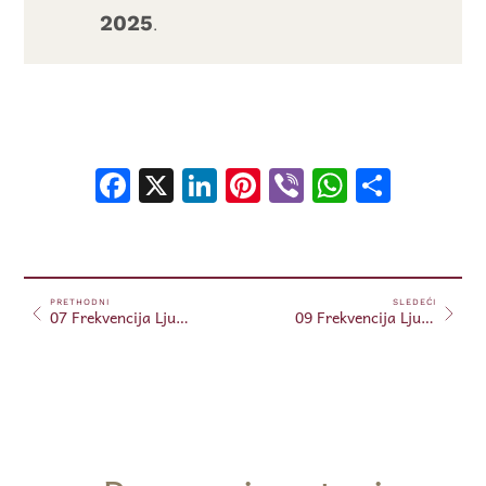
2025
.
Facebook
X
LinkedIn
Pinterest
Viber
WhatsA
Shar
PRETHODNI
SLEDEĆI
07 Frekvencija Ljubavi – 18. septembar, 2025.
09 Frekvencija Ljubavi – 24. septembar, 2025.