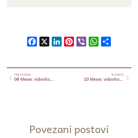
Facebook
X
LinkedIn
Pinterest
Viber
WhatsA
Shar
PRETHODNI
SLEDEĆI
08 Mesec vidovitosti – 21.04.2024
10 Mesec vidovitosti – 27.04.2024
Povezani postovi