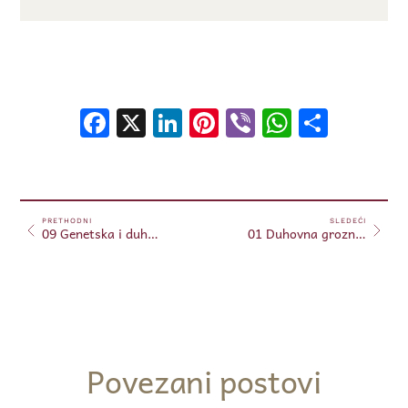
Facebook
X
LinkedIn
Pinterest
Viber
WhatsA
Shar
PRETHODNI
SLEDEĆI
09 Genetska i duhovna modifikacija – 24.05.2024
01 Duhovna groznica – 01.06.2024
Povezani postovi