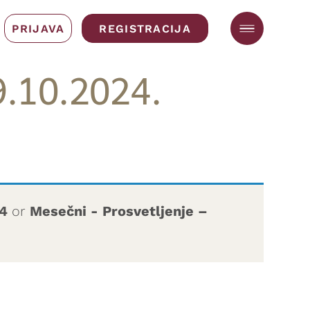
PRIJAVA
REGISTRACIJA
9.10.2024.
24
or
Mesečni - Prosvetljenje –