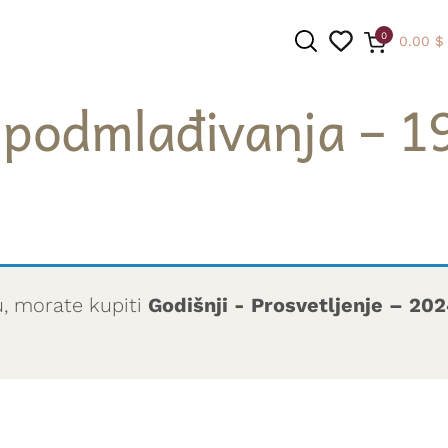
0
0.00
$
podmlađivanja – 1
PRETRAGA
u, morate kupiti
Godišnji - Prosvetljenje – 20