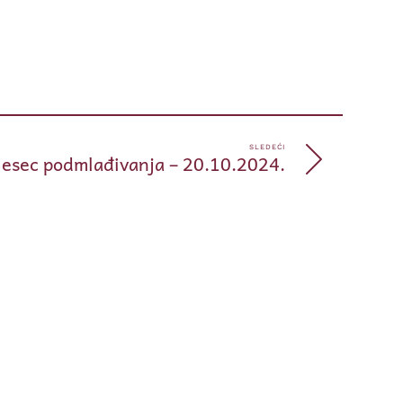
pp
e
SLEDEĆI
esec podmlađivanja – 20.10.2024.