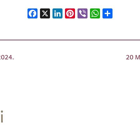
Facebook
X
LinkedIn
Pinterest
Viber
WhatsA
Shar
2024.
20 M
i