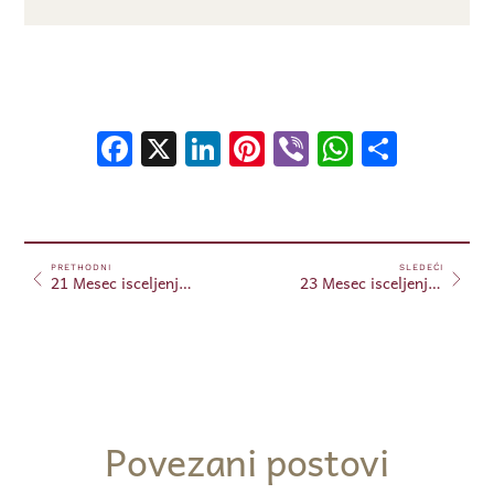
Facebook
X
LinkedIn
Pinterest
Viber
WhatsA
Shar
PRETHODNI
SLEDEĆI
21 Mesec isceljenja 2024 – (Put ka prosvetljenju)
23 Mesec isceljenja 2024 – (Put ka prosvetljenju)
Povezani postovi