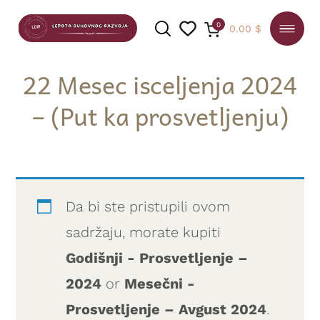
0
0.00
$
22 Mesec isceljenja 2024
– (Put ka prosvetljenju)
PRETRAGA
Da bi ste pristupili ovom
sadržaju, morate kupiti
Godišnji - Prosvetljenje –
2024
or
Mesečni -
Prosvetljenje – Avgust 2024
.