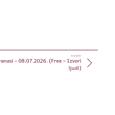
pp
e
SLEDEĆI
anasi – 08.07.2026. (Free – Izvori
ljudi)