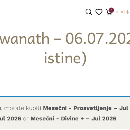
0
0.00
$
wanath – 06.07.202
istine)
PRETRAGA
u, morate kupiti
Mesečni - Prosvetljenje – Jul
ul 2026
or
Mesečni - Divine + – Jul 2026
.