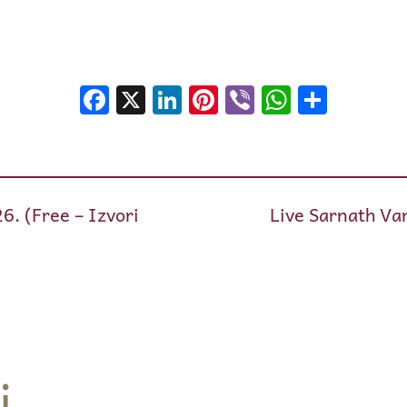
Facebook
X
LinkedIn
Pinterest
Viber
WhatsA
Shar
6. (Free – Izvori
Live Sarnath Var
i