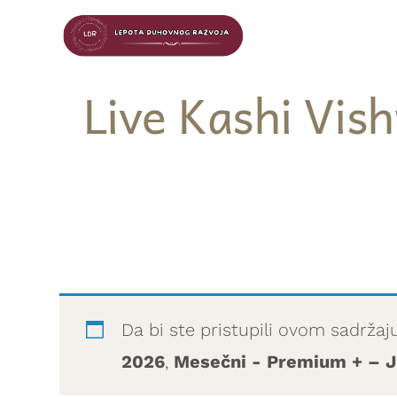
Live Kashi Vish
Da bi ste pristupili ovom sadržaj
2026
,
Mesečni - Premium + – J