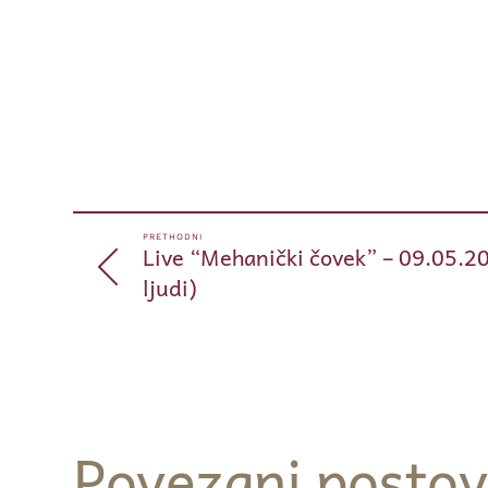
PRETHODNI
Live “Mehanički čovek” – 09.05.20
ljudi)
Povezani postov