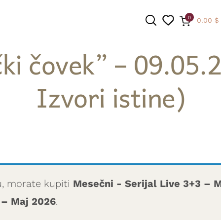
0
0.00
$
ki čovek” – 09.05.20
Izvori istine)
PRETRAGA
u, morate kupiti
Mesečni - Serijal Live 3+3 – 
 – Maj 2026
.