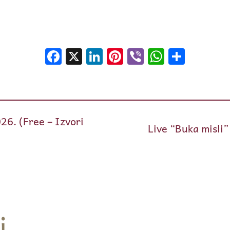
Facebook
X
LinkedIn
Pinterest
Viber
WhatsA
Shar
26. (Free – Izvori
Live “Buka misli”
i