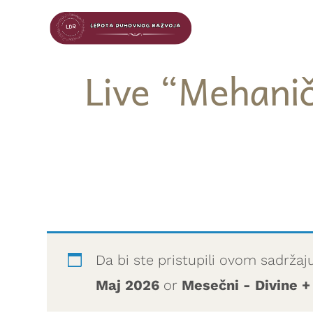
Live “Mehanič
Da bi ste pristupili ovom sadržaj
Maj 2026
or
Mesečni - Divine +