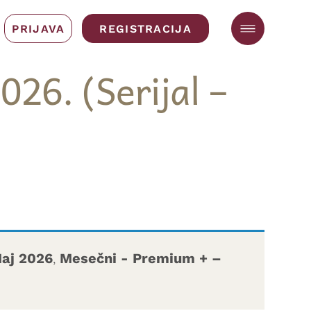
PRIJAVA
REGISTRACIJA
26. (Serijal –
Maj 2026
,
Mesečni - Premium + –