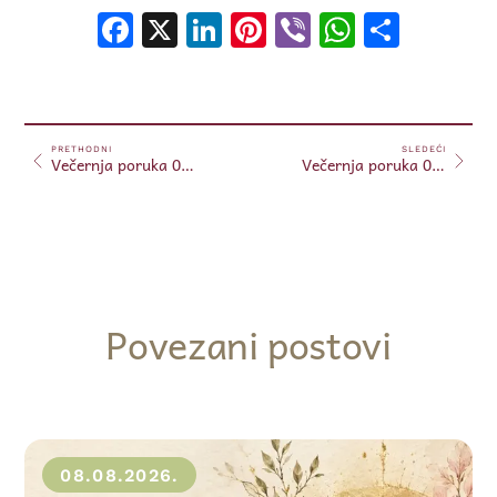
Facebook
X
LinkedIn
Pinterest
Viber
WhatsA
Shar
PRETHODNI
SLEDEĆI
Večernja poruka 06.01.2024.
Večernja poruka 07.01.2024.
Povezani postovi
08.08.2026.