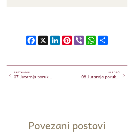
Facebook
X
LinkedIn
Pinterest
Viber
WhatsA
Shar
PRETHODNI
SLEDEĆI
07 Jutarnja poruka 07.01.2024. (Free)
08 Jutarnja poruka 08.01.2024. (Free)
Povezani postovi