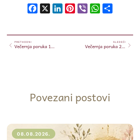
Facebook
X
LinkedIn
Pinterest
Viber
WhatsA
Shar
PRETHODNI
SLEDEĆI
Večernja poruka 19.12.2024.
Večernja poruka 20.12.2024.
Povezani postovi
08.08.2026.