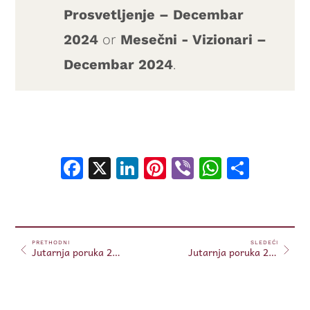
Prosvetljenje – Decembar
2024
or
Mesečni - Vizionari –
Decembar 2024
.
Facebook
X
LinkedIn
Pinterest
Viber
WhatsA
Shar
PRETHODNI
SLEDEĆI
Jutarnja poruka 20.12.2024.
Jutarnja poruka 21.12.2024.