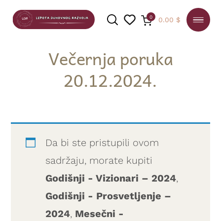
0
0.00
$
Večernja poruka
20.12.2024.
PRETRAGA
Da bi ste pristupili ovom
sadržaju, morate kupiti
Godišnji - Vizionari – 2024
,
Godišnji - Prosvetljenje –
2024
,
Mesečni -