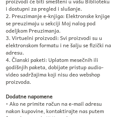
proizvodi će biti smešteni u vašu Biblioteku
i dostupni za pregled i slušanje.
2. Preuzimanje e-knjiga: Elektronske knjige
se preuzimaju u sekciji Moj nalog pod
odeljkom Preuzimanja.
3. Virtuelni proizvodi: Svi proizvodi su u
elektronskom formatu i ne šalju se fizički na
adresu.
4. Članski paketi: Uplatom mesečnih ili
godišnjih paketa, dobijate pristup audio-
video sadržajima koji nisu deo webshop
proizvoda.
Dodatne napomene
• Ako ne primite račun na e-mail adresu
nakon kupovine, kontaktirajte nas putem