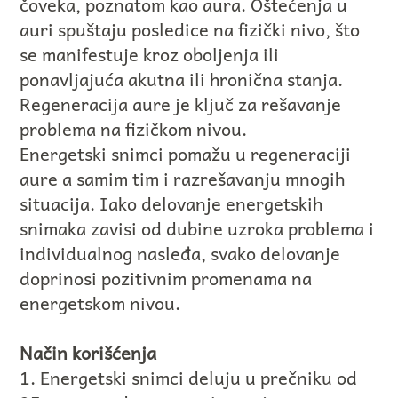
čoveka, poznatom kao aura. Oštećenja u
auri spuštaju posledice na fizički nivo, što
se manifestuje kroz oboljenja ili
ponavljajuća akutna ili hronična stanja.
Regeneracija aure je ključ za rešavanje
problema na fizičkom nivou.
Energetski snimci pomažu u regeneraciji
aure a samim tim i razrešavanju mnogih
situacija. Iako delovanje energetskih
snimaka zavisi od dubine uzroka problema i
individualnog nasleđa, svako delovanje
doprinosi pozitivnim promenama na
energetskom nivou.
Način korišćenja
1. Energetski snimci deluju u prečniku od