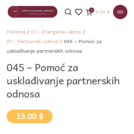
0
0.00
$
Početna
/
07 - Energetski detox
/
07 - Partnerski odnosi
/ 045 – Pomoć za
usklađivanje partnerskih odnosa
PRETRAGA
045 – Pomoć za
usklađivanje partnerskih
odnosa
15.00
$