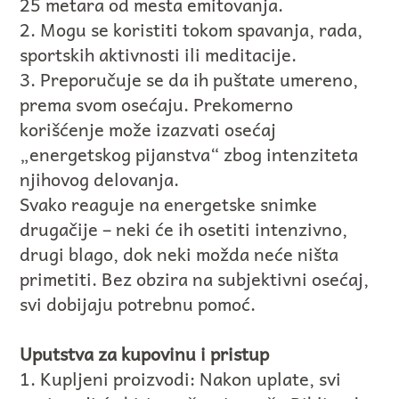
25 metara od mesta emitovanja.
2. Mogu se koristiti tokom spavanja, rada,
sportskih aktivnosti ili meditacije.
3. Preporučuje se da ih puštate umereno,
prema svom osećaju. Prekomerno
korišćenje može izazvati osećaj
„energetskog pijanstva“ zbog intenziteta
njihovog delovanja.
Svako reaguje na energetske snimke
drugačije – neki će ih osetiti intenzivno,
drugi blago, dok neki možda neće ništa
primetiti. Bez obzira na subjektivni osećaj,
svi dobijaju potrebnu pomoć.
Uputstva za kupovinu i pristup
1. Kupljeni proizvodi: Nakon uplate, svi