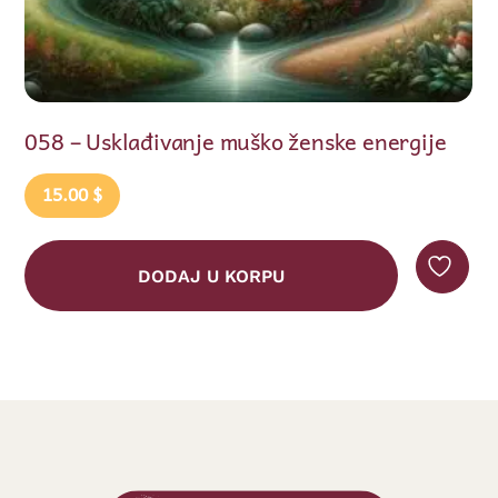
Usklađivanje muško ženske energije
065 – Po
0
$
15.00
$
DODAJ U KORPU