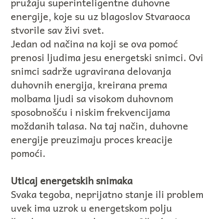
pružaju superinteligentne duhovne
energije, koje su uz blagoslov Stvaraoca
stvorile sav živi svet.
Jedan od načina na koji se ova pomoć
prenosi ljudima jesu energetski snimci. Ovi
snimci sadrže ugravirana delovanja
duhovnih energija, kreirana prema
molbama ljudi sa visokom duhovnom
sposobnošću i niskim frekvencijama
moždanih talasa. Na taj način, duhovne
energije preuzimaju proces kreacije
pomoći.
Uticaj energetskih snimaka
Svaka tegoba, neprijatno stanje ili problem
uvek ima uzrok u energetskom polju