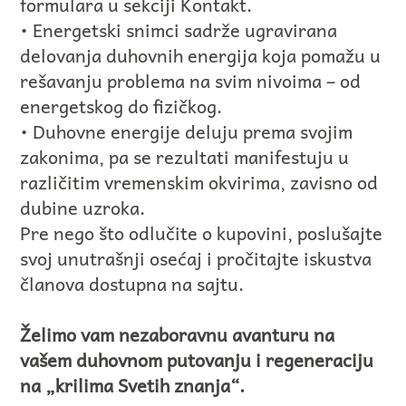
formulara u sekciji Kontakt.
• Energetski snimci sadrže ugravirana
delovanja duhovnih energija koja pomažu u
rešavanju problema na svim nivoima – od
energetskog do fizičkog.
• Duhovne energije deluju prema svojim
zakonima, pa se rezultati manifestuju u
različitim vremenskim okvirima, zavisno od
dubine uzroka.
Pre nego što odlučite o kupovini, poslušajte
svoj unutrašnji osećaj i pročitajte iskustva
članova dostupna na sajtu.
Želimo vam nezaboravnu avanturu na
vašem duhovnom putovanju i regeneraciju
na „krilima Svetih znanja“.