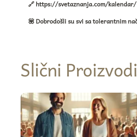
🔗
https://svetaznanja.com/kalendar
/
💟 Dobrodošli su svi sa tolerantnim na
Slični Proizvod