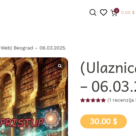
0
0.00
$
+Web) Beograd – 06.03.2025.
PRETRAGA
(Ulazni
– 06.03
(
1
recenzija 
Ocenjeno
1
5.00
od 5
na osnovu
30.00
$
ocene kupca