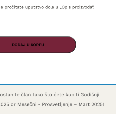
 pročitate uputstvo dole u „Opis proizvoda“.
DODAJ U KORPU
ostanite član tako što ćete kupiti
Godišnji -
2025
or
Mesečni - Prosvetljenje – Mart 2025
!