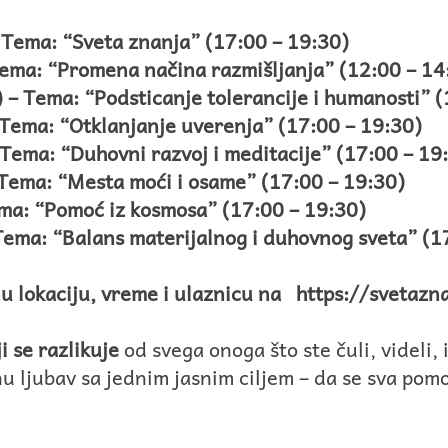
– Tema: “Sveta znanja” (17:00 – 19:30)
 Tema: “Promena načina razmišljanja”
(12:00 – 14
) – Tema: “Podsticanje tolerancije i humanosti”
(
– Tema: “Otklanjanje uverenja”
(17:00 – 19:30)
 Tema: “Duhovni razvoj i meditacije”
(17:00 – 19
– Tema: “Mesta moći i osame”
(17:00 – 19:30)
Tema: “Pomoć iz kosmosa”
(17:00 – 19:30)
 Tema: “Balans materijalnog i duhovnog sveta”
(1
u lokaciju, vreme i ulaznicu na
https://svetaz
i se razlikuje
od svega onoga što ste čuli, videli, 
ljubav sa jednim jasnim ciljem – da se sva pomoć