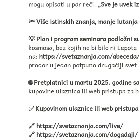
mogu opisati u par reči:
„Sve je uvek i
🔦 Više istinskih znanja, manje lutanja
💡 Plan i program seminara podložni 
kosmosa, bez kojih ne bi bilo ni Lepo
na:
https://svetaznanja.com/abeceda
prodor u jedan potpuno drugačiji svet 
🌐 Pretplatnici u martu 2025. godine s
kupovine ulaznica ili web pristupa za b
✅ Kupovinom ulaznice ili web pristupa
🔗
https://svetaznanja.com/live/
🔗
https://svetaznanja.com/dogadaji/