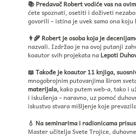
📚 Predavač Robert vodiće vas na ovi
ćete spoznati, osetiti i doživeti neza
govorili – istina je uvek samo ona koju l
👨‍🌾 Robert je osoba koja je decenijama
nazvali. Izdržao je na ovoj putanji za
koautor svih projekata na
Lepoti Duho
📖 Takođe je koautor 11 knjiga, suosn
mnogobrojnim putovanjima širom svet
materijala,
kako putem web-a, tako i u
i iskušenja – naravno, uz pomoć duhovn
iskustvo stvara mišljenje koje prevazil
💧 Na seminarima i radionicama prisust
Master učitelja Svete Trojice, duhovne 