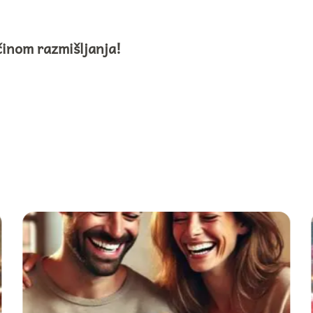
činom razmišljanja!
i