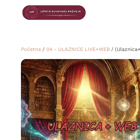
Početna
/
04 - ULAZNICE LIVE+WEB
/ (Ulaznica