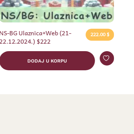
Ulaznica Senior/Live
Origina
22.00
$
26.00
$
13.0
NS – 02.11.2024.
cena
je
DODAJ U KORPU
bila:
26.00 $