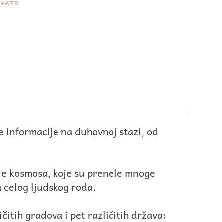
VE+WEB
 informacije na duhovnoj stazi, od
ije kosmosa, koje su prenele mnoge
a celog ljudskog roda.
itih gradova i pet različitih država: