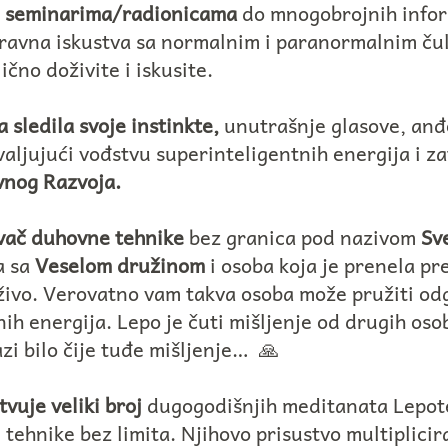
m seminarima/radionicama
do mnogobrojnih inform
boravna iskustva sa normalnim i paranormalnim čul
ično doživite i iskusite.
 sledila svoje instinkte,
unutrašnje glasove, anđe
hvaljujući vođstvu superinteligentnih energija i 
vnog Razvoja.
ivač duhovne tehnike
bez granica pod nazivom
Sv
a sa
Veselom družinom
i osoba koja je prenela p
živo. Verovatno vam takva osoba može pružiti od
ih energija. Lepo je čuti mišljenje od drugih oso
azi bilo čije tuđe mišljenje… 🙏
vuje veliki broj
dugogodišnjih meditanata Lepot
tehnike bez limita. Njihovo prisustvo multiplicir