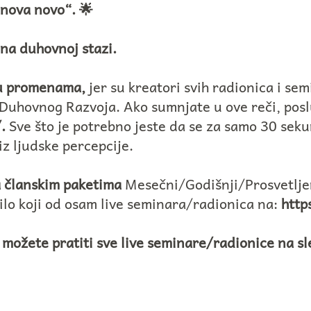
znova novo“. 🌟
 na duhovnoj stazi.
su promenama,
jer su kreatori svih radionica i se
te Duhovnog Razvoja. Ako sumnjate u ove reči, po
/
.
Sve što je potrebno jeste da se za samo 30 seku
iz ljudske percepcije.
a članskim paketima
Mesečni/Godišnji/Prosvetlje
ilo koji od osam live seminara/radionica na:
http
 možete pratiti sve live seminare/radionice na s