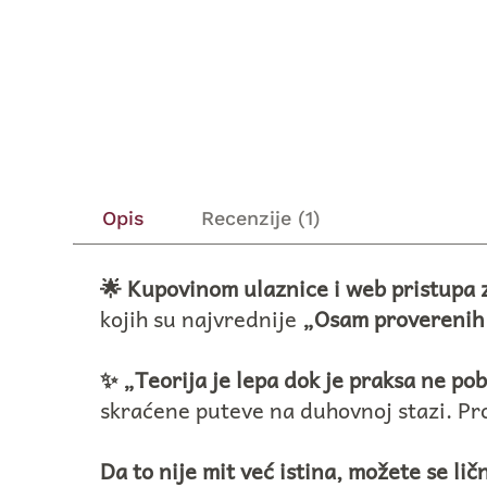
Opis
Recenzije (1)
🌟 Kupovinom ulaznice i web pristupa 
kojih su najvrednije
„Osam proverenih 
✨ „Teorija je lepa dok je praksa ne pob
skraćene puteve na duhovnoj stazi. Pro
Da to nije mit već istina, možete se lič