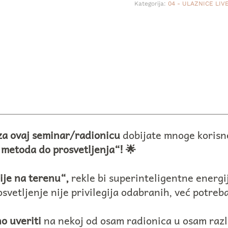
Kategorija:
04 - ULAZNICE LI
za ovaj seminar/radionicu
dobijate mnoge korisne
metoda do prosvetljenja“! 🌟
ije na terenu“,
rekle bi superinteligentne energ
svetljenje nije privilegija odabranih, već potreb
no uveriti
na nekoj od osam radionica u osam različ