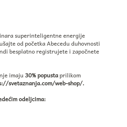
minara superinteligentne energije
slušajte od početka Abecedu duhovnosti
ndi besplatno registrujete i započnete
nje imaju
30% popusta
prilikom
s://svetaznanja.com/web-shop/
.
ledećim odeljcima: