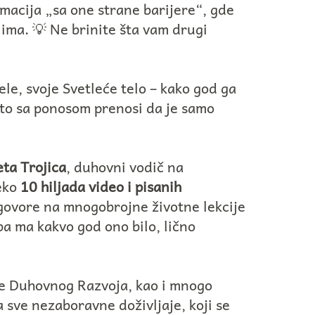
acija „sa one strane barijere“, gde
ima. 💡 Ne brinite šta vam drugi
le, svoje Svetleće telo – kako god ga
zato sa ponosom prenosi da je samo
eta Trojica
, duhovni vodič na
reko
10 hiljada video i pisanih
govore na mnogobrojne životne lekcije
ba ma kakvo god ono bilo, lično
e Duhovnog Razvoja, kao i mnogo
a sve nezaboravne doživljaje, koji se