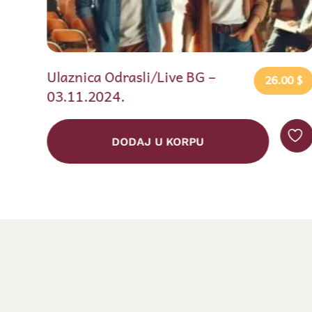
Ulaznica Odrasli/Live NS –
26.00
$
02.11.2024.
DODAJ U KORPU