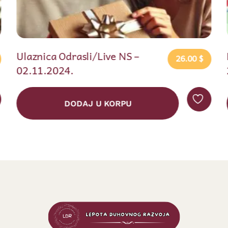
NS-BG Ulaznica+Web (21-
26.00
$
2
22.12.2024.) $222
DODAJ U KORPU