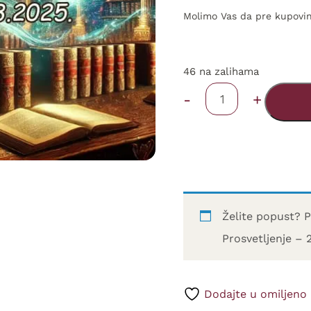
Molimo Vas da pre kupovine
46 na zalihama
(Ulaznica+Web)
-
+
Beograd
-
06.03.2025.
količina
Želite popust? P
Prosvetljenje – 
Dodajte u omiljeno