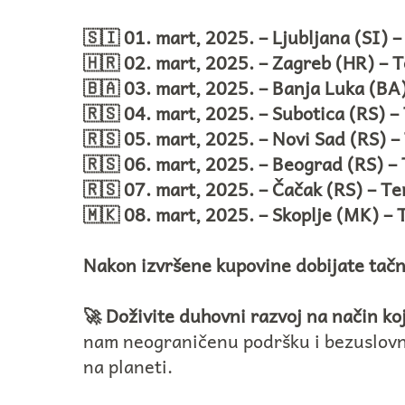
🇸🇮 01. mart, 2025. – Ljubljana (SI) 
🇭🇷 02. mart, 2025. – Zagreb (HR) –
🇧🇦 03. mart, 2025. – Banja Luka (BA
🇷🇸 04. mart, 2025. – Subotica (RS) 
🇷🇸 05. mart, 2025. – Novi Sad (RS) –
🇷🇸 06. mart, 2025. – Beograd (RS) 
🇷🇸 07. mart, 2025. – Čačak (RS) – 
🇲🇰 08. mart, 2025. – Skoplje (MK) –
Nakon izvršene kupovine dobijate tačn
🚀 Doživite duhovni razvoj na način koj
nam neograničenu podršku i bezuslovnu 
na planeti.