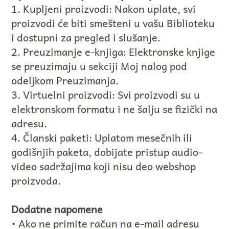
1. Kupljeni proizvodi: Nakon uplate, svi
proizvodi će biti smešteni u vašu Biblioteku
i dostupni za pregled i slušanje.
2. Preuzimanje e-knjiga: Elektronske knjige
se preuzimaju u sekciji Moj nalog pod
odeljkom Preuzimanja.
3. Virtuelni proizvodi: Svi proizvodi su u
elektronskom formatu i ne šalju se fizički na
adresu.
4. Članski paketi: Uplatom mesečnih ili
godišnjih paketa, dobijate pristup audio-
video sadržajima koji nisu deo webshop
proizvoda.
Dodatne napomene
• Ako ne primite račun na e-mail adresu