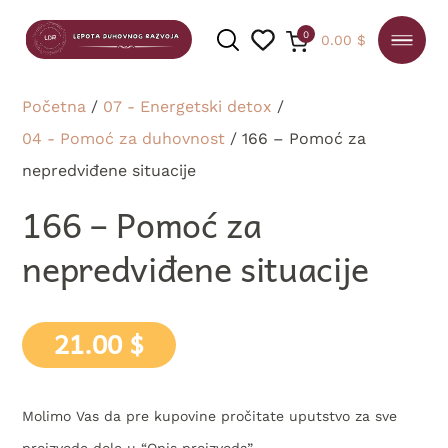
0
0.00
$
Početna
/
07 - Energetski detox
/
04 - Pomoć za duhovnost
/ 166 – Pomoć za
nepredviđene situacije
PRETRAGA
166 – Pomoć za
nepredviđene situacije
21.00
$
Molimo Vas da pre kupovine pročitate uputstvo za sve