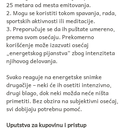
25 metara od mesta emitovanja.
2. Mogu se koristiti tokom spavanja, rada,
sportskih aktivnosti ili meditacije.
3. Preporučuje se da ih puštate umereno,
prema svom osećaju. Prekomerno
korišćenje može izazvati osećaj
„energetskog pijanstva“ zbog intenziteta
njihovog delovanja.
Svako reaguje na energetske snimke
drugačije – neki će ih osetiti intenzivno,
drugi blago, dok neki možda neće ništa
primetiti. Bez obzira na subjektivni osećaj,
svi dobijaju potrebnu pomoć.
Uputstva za kupovinu i pristup