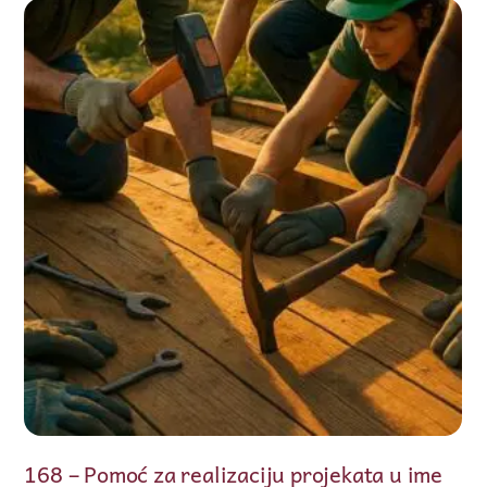
168 – Pomoć za realizaciju projekata u ime
16