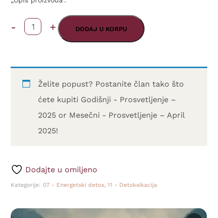
„Opis proizvoda“.
-
+
Energetska
DODAJ U KORPU
detoksikacija
-
21
Želite popust? Postanite član tako što
dan
ćete kupiti
Godišnji - Prosvetljenje –
količina
2025
or
Mesečni - Prosvetljenje – April
2025
!
Dodajte u omiljeno
Kategorije:
07 - Energetski detox
,
11 - Detoksikacija