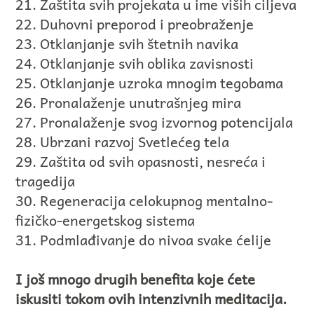
21. Zaštita svih projekata u ime viših ciljeva
22. Duhovni preporod i preobraženje
23. Otklanjanje svih štetnih navika
24. Otklanjanje svih oblika zavisnosti
25. Otklanjanje uzroka mnogim tegobama
26. Pronalaženje unutrašnjeg mira
27. Pronalaženje svog izvornog potencijala
28. Ubrzani razvoj Svetlećeg tela
29. Zaštita od svih opasnosti, nesreća i
tragedija
30. Regeneracija celokupnog mentalno-
fizičko-energetskog sistema
31. Podmlađivanje do nivoa svake ćelije
I još mnogo drugih benefita koje ćete
iskusiti tokom ovih intenzivnih meditacija.