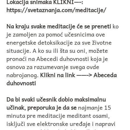
Lokacija snimaka KLIKNI—-:
https://svetaznanja.com/meditacije/
Na kraju svake meditacije će se preneti
ko
je zamoljen za pomoć učesnicima ove
energetske detoksikacije za sve životne
situacije. A ko su ili šta su oni, možete
pronaći na Abecedi duhovnosti koja je
osnova za razumevanje svega ovde
nabrojanog.
Klikni na link
——-> Abeceda
duhovnosti
Da bi svaki učesnik dobio maksimalnu
učinak, preporuka je da se
najmanje 15
minuta pre meditacije meditant osami,
isključi sve elektronske uređaje i napravi