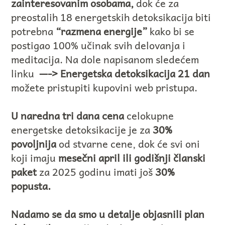
zainteresovanim osobama,
dok će za
preostalih 18 energetskih detoksikacija biti
potrebna
“razmena energije”
kako bi se
postigao 100% učinak svih delovanja i
meditacija. Na dole napisanom sledećem
linku
—-> Energetska detoksikacija 21 dan
možete pristupiti kupovini web pristupa.
U naredna tri dana cena
celokupne
energetske detoksikacije je za
30%
povoljnija
od stvarne cene, dok će svi oni
koji imaju
mesečni april ili godišnji članski
paket
za 2025 godinu imati još
30%
popusta.
Nadamo se da smo u detalje objasnili plan