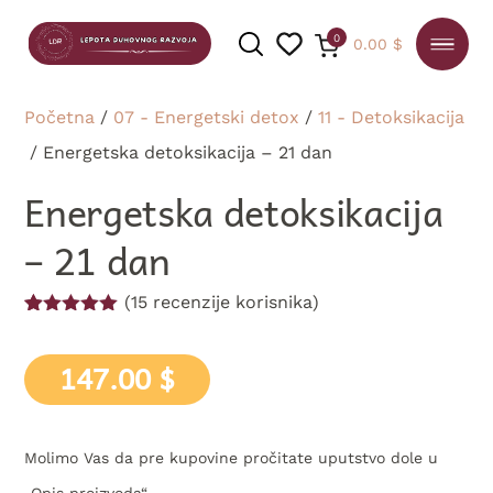
0
0.00
$
Početna
/
07 - Energetski detox
/
11 - Detoksikacija
/ Energetska detoksikacija – 21 dan
PRETRAGA
Energetska detoksikacija
– 21 dan
(
15
recenzije korisnika)
Ocenjeno
15
5.00
od 5
na osnovu
147.00
$
ocena
kupaca
Molimo Vas da pre kupovine pročitate uputstvo dole u