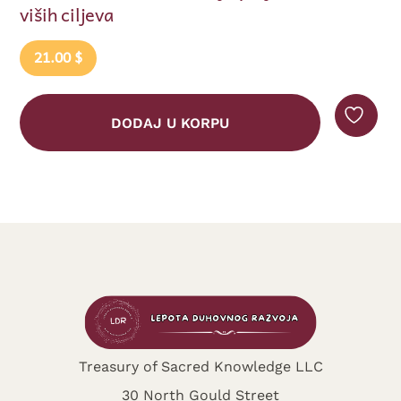
iših ciljeva
21.00
$
DODAJ U KORPU
Treasury of Sacred Knowledge LLC
30 North Gould Street