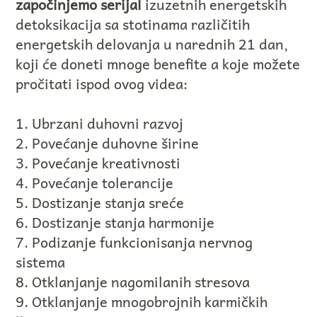
započinjemo serijal
izuzetnih energetskih
detoksikacija sa stotinama različitih
energetskih delovanja u narednih 21 dan,
koji će doneti mnoge benefite a koje možete
pročitati ispod ovog videa:
1. Ubrzani duhovni razvoj
2. Povećanje duhovne širine
3. Povećanje kreativnosti
4. Povećanje tolerancije
5. Dostizanje stanja sreće
6. Dostizanje stanja harmonije
7. Podizanje funkcionisanja nervnog
sistema
8. Otklanjanje nagomilanih stresova
9. Otklanjanje mnogobrojnih karmičkih