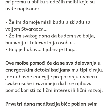
pripremu u obliku sledećih molbi koje su
ovde napisane:
• Želim da moje misli budu u skladu sa
voljom Stvaraoca…
• Želim svakog dana da budem sve bolja,
humanija i tolerantnija osoba…
• Bog je ljubav… Ljubav je Bog…
Ove molbe pomoći će da se sva delovanja u
energetskim detoksikacijama
multipliciraju,
jer duhovne energije prepoznaju nameru
svake osobe i razumeju da li se njihova
pomoć koristi za lični interes ili lični razvoj.
Prva tri dana meditacija biće poklon svim