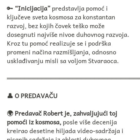
🔑
“Inicijacija”
predstavlja pomoć i
ključeve sveta kosmosa za konstantan
razvoj, bez kojih čovek teško može
dosegnuti najviše nivoe duhovnog razvoja.
Kroz tu pomoć realizuje se i podrška
promeni načina razmišljanja, odnosno
usklađivanju misli sa voljom Stvaraoca.
══════════════════════════════
👤 O PREDAVAČU
🌍 Predavač Robert je, zahvaljujući toj
pomoći iz kosmosa,
posle više decenija
kreirao desetine hiljada video-sadržaja i
pisanih sadržaja iz oblasti duhovnog