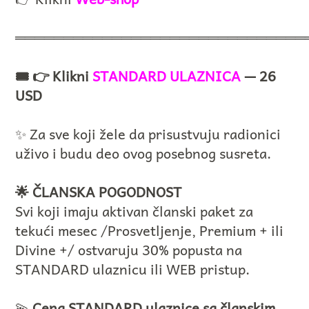
══════════════════════════════
🎟️ 👉 Klikni
STANDARD ULAZNICA
— 26
USD
✨ Za sve koji žele da prisustvuju radionici
uživo i budu deo ovog posebnog susreta.
🌟 ČLANSKA POGODNOST
Svi koji imaju aktivan članski paket za
tekući mesec /Prosvetljenje, Premium + ili
Divine +/ ostvaruju 30% popusta na
STANDARD ulaznicu ili WEB pristup.
💫
Cena STANDARD ulaznice sa članskim