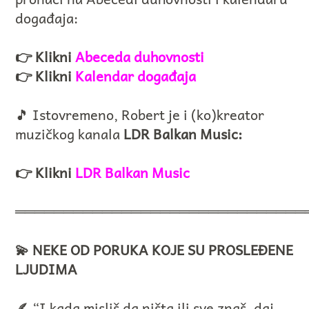
događaja:
👉 Klikni
Abeceda duhovnosti
👉 Klikni
Kalendar događaja
🎵 Istovremeno, Robert je i (ko)kreator
muzičkog kanala
LDR Balkan Music:
👉 Klikni
LDR Balkan Music
══════════════════════════════
💫 NEKE OD PORUKA KOJE SU PROSLEĐENE
LJUDIMA
🪶 “I kada misliš da ništa ili sve znaš, daj