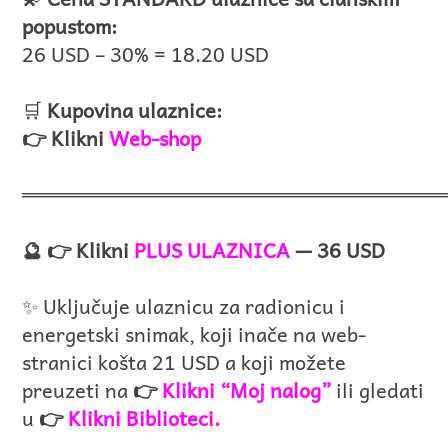
popustom:
26 USD – 30% = 18.20 USD
🛒
Kupovina ulaznice:
👉 Klikni
Web-shop
══════════════════════════════
🔮 👉 Klikni
PLUS ULAZNICA
— 36 USD
✨ Uključuje ulaznicu za radionicu i
energetski snimak, koji inače na web-
stranici košta 21 USD a koji možete
preuzeti na
👉
Klikni “Moj nalog”
ili gledati
u
👉
Klikni Biblioteci.