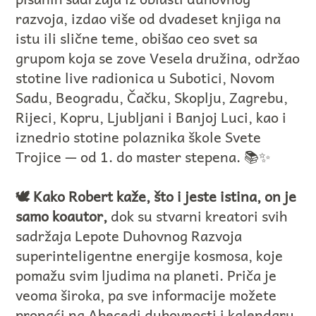
razvoja, izdao više od dvadeset knjiga na
istu ili slične teme, obišao ceo svet sa
grupom koja se zove Vesela družina, održao
stotine live radionica u Subotici, Novom
Sadu, Beogradu, Čačku, Skoplju, Zagrebu,
Rijeci, Kopru, Ljubljani i Banjoj Luci, kao i
iznedrio stotine polaznika škole Svete
Trojice — od 1. do master stepena. 📚✨
🕊️ Kako Robert kaže, što i jeste istina, on je
samo koautor,
dok su stvarni kreatori svih
sadržaja Lepote Duhovnog Razvoja
superinteligentne energije kosmosa, koje
pomažu svim ljudima na planeti. Priča je
veoma široka, pa sve informacije možete
pronaći na Abecedi duhovnosti i kalendaru