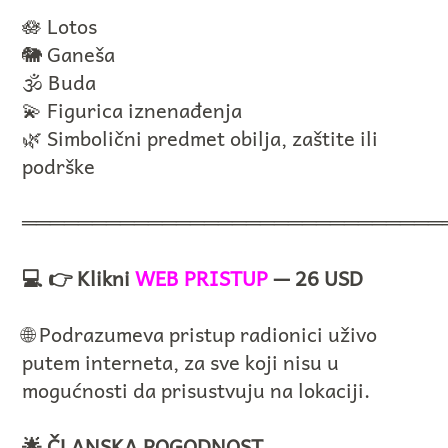
🪷 Lotos
🐘 Ganeša
🕉️ Buda
💫 Figurica iznenađenja
🌿 Simbolični predmet obilja, zaštite ili
podrške
══════════════════════════════
💻 👉 Klikni
WEB PRISTUP
— 26 USD
🌐 Podrazumeva pristup radionici uživo
putem interneta, za sve koji nisu u
mogućnosti da prisustvuju na lokaciji.
🌟 ČLANSKA POGODNOST