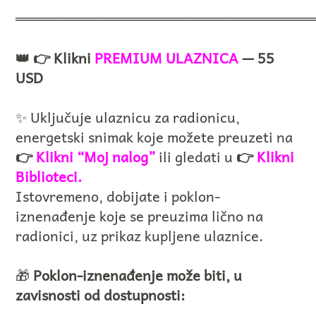
══════════════════════════════
👑 👉 Klikni
PREMIUM ULAZNICA
— 55
USD
✨ Uključuje ulaznicu za radionicu,
energetski snimak koje možete preuzeti na
👉
Klikni “Moj nalog”
ili gledati u
👉
Klikni
Biblioteci.
Istovremeno, dobijate i poklon-
iznenađenje koje se preuzima lično na
radionici, uz prikaz kupljene ulaznice.
🎁
Poklon-iznenađenje može biti, u
zavisnosti od dostupnosti: