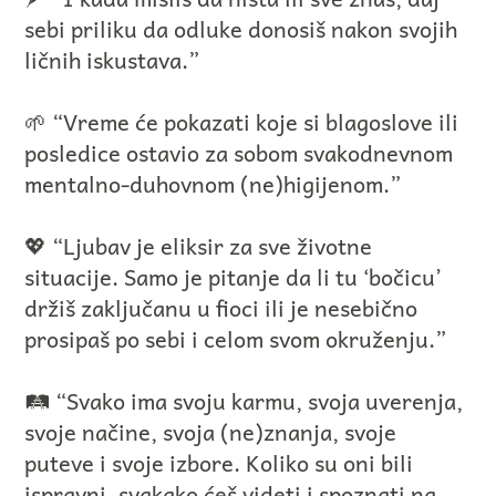
sebi priliku da odluke donosiš nakon svojih
ličnih iskustava.”
🌱 “Vreme će pokazati koje si blagoslove ili
posledice ostavio za sobom svakodnevnom
mentalno-duhovnom (ne)higijenom.”
💖 “Ljubav je eliksir za sve životne
situacije. Samo je pitanje da li tu ‘bočicu’
držiš zaključanu u fioci ili je nesebično
prosipaš po sebi i celom svom okruženju.”
🛤️ “Svako ima svoju karmu, svoja uverenja,
svoje načine, svoja (ne)znanja, svoje
puteve i svoje izbore. Koliko su oni bili
ispravni, svakako ćeš videti i spoznati na