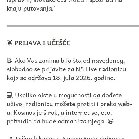
kraju putovanja.”
══════════════════════════════
🌟 PRIJAVA I UČEŠĆE
📝 Ako Vas zanima bilo šta od navedenog,
slobodno se prijavite za NS Live radionicu
koja se održava 18. jula 2026. godine.
💻 Ukoliko niste u mogućnosti da dođete
uživo, radionicu možete pratiti i preko web-
a. Kosmos je širok, a internet se, eto,
potrudio da bude odmah iza njega. 😄
📍 Tačna lokacija u Novom Sadu dobija se