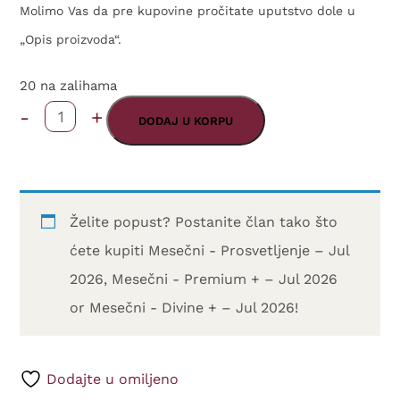
Molimo Vas da pre kupovine pročitate uputstvo dole u
„Opis proizvoda“.
20 na zalihama
-
+
NS
DODAJ U KORPU
STANDARD
ULAZNICA
“Kreativnost
Želite popust? Postanite član tako što
i
ćete kupiti
Mesečni - Prosvetljenje – Jul
Mudrost”
2026
,
Mesečni - Premium + – Jul 2026
-
or
Mesečni - Divine + – Jul 2026
!
18.07.2026.
količina
Dodajte u omiljeno