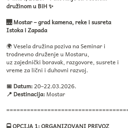
družinom u BiH ✨
🌉 Mostar – grad kamena, reke i susreta
Istoka i Zapada
🌍 Vesela družina poziva na Seminar i
trodnevno druženje u Mostaru,
uz zajednički boravak, razgovore, susrete i
vreme za lični i duhovni razvoj.
📅 Datum:
20–22.03.2026.
📍 Destinacija:
Mostar
===================================
🚍 OPCIJA 1: ORGANIZOVANI PREVOZ