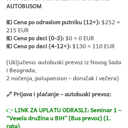
AUTOBUSOM
💶 Cena po odraslom putniku (12+):
$252 ≈
215 EUR
💶 Cena po deci (0-3):
$0 ≈ 0 EUR
💶 Cena po deci (4-12+):
$130 ≈ 110 EUR
(Uključeno: autobuski prevoz iz Novog Sada
i Beograda,
2 noćenja, polupansion – doručak i večera)
🔗 Prijava i plaćanje – autobuski prevoz:
👉
LINK ZA UPLATU ODRASLI: Seminar 1 –
“Vesela družina u BiH” (Bus prevoz) (1.
rata)