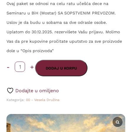
Ovaj paket se odnosi na celu ratu učešća dece na
Seminaru u BiH (Mostar) SA SOPSTVENIM PREVOZOM.
Uslov je da budu u sobama sa dve odrasle osobe.
Uplatom do 30.12.2025. rezervišete Vašu prijavu. Molimo
Vas da pre kupovine pročitate uputstvo za sve proizvode
dole u “Opis proizvoda”
-
+
Seminar
DODAJ U KORPU
(4-
12)
Dodajte u omiljeno
-
Kategorija:
00 - Vesela Družina
“Vesela
družina
u
BiH”