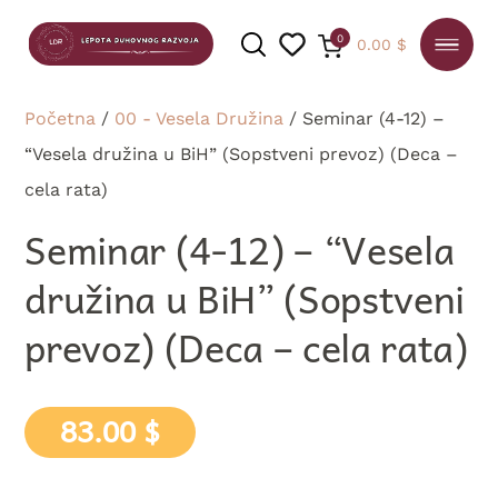
0
0.00
$
Početna
/
00 - Vesela Družina
/ Seminar (4-12) –
“Vesela družina u BiH” (Sopstveni prevoz) (Deca –
cela rata)
PRETRAGA
Seminar (4-12) – “Vesela
družina u BiH” (Sopstveni
prevoz) (Deca – cela rata)
83.00
$