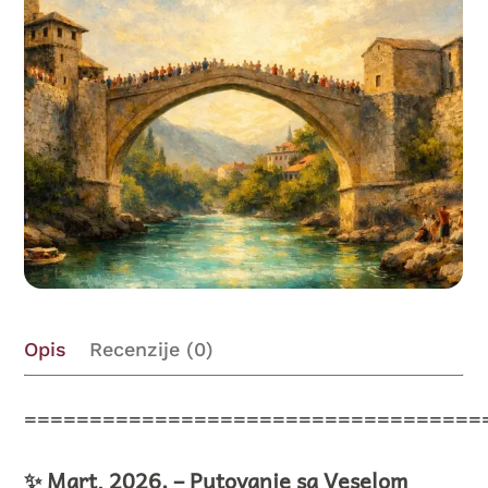
(Sopstveni
prevoz)
(Deca
-
cela
rata)
količina
Opis
Recenzije (0)
===================================
✨ Mart, 2026. – Putovanje sa Veselom