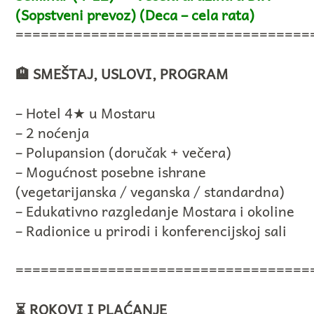
(Sopstveni prevoz) (Deca – cela rata)
===================================
🏨 SMEŠTAJ, USLOVI, PROGRAM
– Hotel 4★ u Mostaru
– 2 noćenja
– Polupansion (doručak + večera)
– Mogućnost posebne ishrane
(vegetarijanska / veganska / standardna)
– Edukativno razgledanje Mostara i okoline
– Radionice u prirodi i konferencijskoj sali
===================================
⏳ ROKOVI I PLAĆANJE