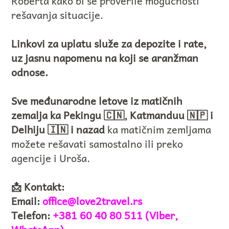
Roberta kako bi se proverile mogućnosti
rešavanja situacije.
Linkovi za uplatu služe za depozite i rate,
uz jasnu napomenu na koji se aranžman
odnose.
Sve međunarodne letove iz matičnih
zemalja ka Pekingu 🇨🇳, Katmanduu 🇳🇵 i
Delhiju 🇮🇳 i nazad
ka matičnim zemljama
možete rešavati samostalno ili preko
agencije i Uroša.
📩 Kontakt:
Email:
office@love2travel.rs
Telefon:
+381 60 40 80 511 (Viber,