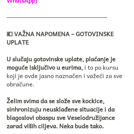
WhatsApp)
────────────────────────
💶 VAŽNA NAPOMENA – GOTOVINSKE
UPLATE
U slučaju gotovinske uplate, plaćanje je
moguće isključivo u eurima,
i to po kursu
koji je ovde jasno naznačen i važeći za sve
obračune.
Želim svima da se slože sve kockice,
sinhronizuju neusklađene situacije i da
blagoslovi obaspu sve Veselodružijance
zarad viših ciljeva. Neka bude tako.