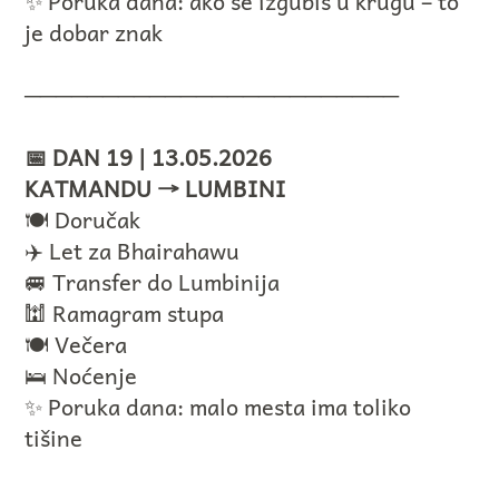
✨ Poruka dana: ako se izgubiš u krugu – to
je dobar znak
────────────────────────
📅 DAN 19 | 13.05.2026
KATMANDU → LUMBINI
🍽️ Doručak
✈️ Let za Bhairahawu
🚐 Transfer do Lumbinija
🕍 Ramagram stupa
🍽️ Večera
🛌 Noćenje
✨ Poruka dana: malo mesta ima toliko
tišine