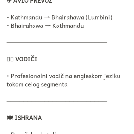
✈️ AVIO PREVOZ
• Kathmandu → Bhairahawa (Lumbini)
• Bhairahawa → Kathmandu
────────────────────────
🧑‍✈️ VODIČI
• Profesionalni vodič na engleskom jeziku
tokom celog segmenta
────────────────────────
🍽️ ISHRANA