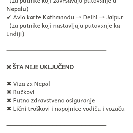
(za putnike koji završavaju putovanje u
Nepalu)
✔ Avio karte Kathmandu → Delhi → Jaipur
(za putnike koji nastavljaju putovanje ka
Indiji)
────────────────────────
❌ ŠTA NIJE UKLJUČENO
✖ Viza za Nepal
✖ Ručkovi
✖ Putno zdravstveno osiguranje
✖ Lični troškovi i napojnice vodiču i vozaču
────────────────────────