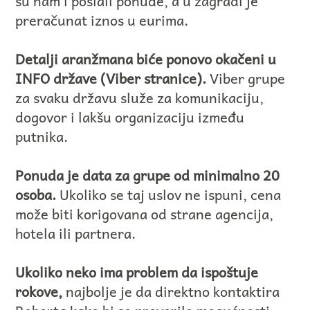
su nam i poslali ponude, a u zagradi je
preračunat iznos u eurima.
Detalji aranžmana biće ponovo okačeni u
INFO države (Viber stranice).
Viber grupe
za svaku državu služe za komunikaciju,
dogovor i lakšu organizaciju između
putnika.
Ponuda je data za grupe od minimalno 20
osoba.
Ukoliko se taj uslov ne ispuni, cena
može biti korigovana od strane agencija,
hotela ili partnera.
Ukoliko neko ima problem da ispoštuje
rokove,
najbolje je da direktno kontaktira