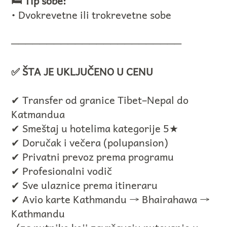
🛏️ Tip sobe:
• Dvokrevetne ili trokrevetne sobe
────────────────────────
✅ ŠTA JE UKLJUČENO U CENU
✔ Transfer od granice Tibet–Nepal do
Katmandua
✔ Smeštaj u hotelima kategorije 5★
✔ Doručak i večera (polupansion)
✔ Privatni prevoz prema programu
✔ Profesionalni vodič
✔ Sve ulaznice prema itineraru
✔ Avio karte Kathmandu → Bhairahawa →
Kathmandu