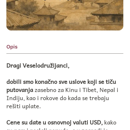
Opis
Dragi Veselodružijanci,
dobili smo konačno sve uslove koji se tiču
putovanja
zasebno za Kinu i Tibet, Nepal i
Indiju, kao i rokove do kada se trebaju
rešiti uplate.
Cene su date u osnovnoj valuti USD,
kako