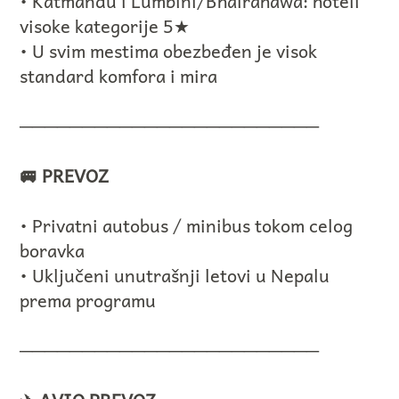
• Katmandu i Lumbini/Bhairahawa: hoteli
visoke kategorije 5★
• U svim mestima obezbeđen je visok
standard komfora i mira
────────────────────────
🚐 PREVOZ
• Privatni autobus / minibus tokom celog
boravka
• Uključeni unutrašnji letovi u Nepalu
prema programu
────────────────────────