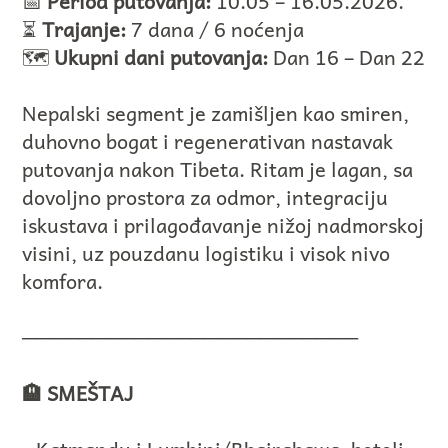
📅
Period putovanja:
10.05 – 16.05.2026.
⏳
Trajanje:
7 dana / 6 noćenja
🗺️
Ukupni dani putovanja:
Dan 16 – Dan 22
Nepalski segment je zamišljen kao smiren,
duhovno bogat i regenerativan nastavak
putovanja nakon Tibeta. Ritam je lagan, sa
dovoljno prostora za odmor, integraciju
iskustava i prilagođavanje nižoj nadmorskoj
visini, uz pouzdanu logistiku i visok nivo
komfora.
────────────────────────
🏨 SMEŠTAJ