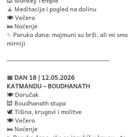
🕍 Monkey Temple
🧘 Meditacija i pogled na dolinu
🍽️ Večera
🛌 Noćenje
✨ Poruka dana: majmuni su brži, ali mi smo
mirniji
────────────────────────
📅 DAN 18 | 12.05.2026
KATMANDU – BOUDHANATH
🍽️ Doručak
🕍 Boudhanath stupa
🕊️ Tišina, krugovi i molitve
🍽️ Večera
🛌 Noćenje