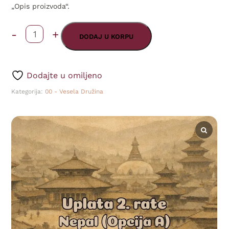
„Opis proizvoda“.
-
+
Uplata
DODAJ U KORPU
2.
rate
Dodajte u omiljeno
(Nepal
Kategorija:
00 - Vesela Družina
-
Završetak
putovanja)
(Opcija
A)
2026
količina