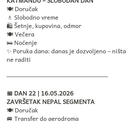
KATMANDU – SLOBODAN DAN
🍽️ Doručak
🚶 Slobodno vreme
🛍️ Šetnje, kupovina, odmor
🍽️ Večera
🛌 Noćenje
✨ Poruka dana: danas je dozvoljeno – ništa
ne raditi
────────────────────────
📅 DAN 22 | 16.05.2026
ZAVRŠETAK NEPAL SEGMENTA
🍽️ Doručak
🚐 Transfer do aerodroma