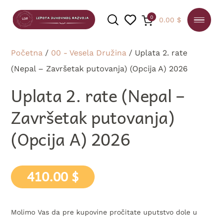
0
0.00
$
Početna
/
00 - Vesela Družina
/ Uplata 2. rate
(Nepal – Završetak putovanja) (Opcija A) 2026
PRETRAGA
Uplata 2. rate (Nepal –
Završetak putovanja)
(Opcija A) 2026
410.00
$
Molimo Vas da pre kupovine pročitate uputstvo dole u