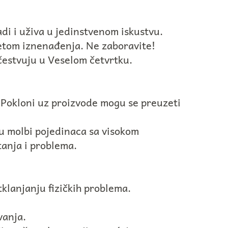
adi i uživa u jedinstvenom iskustvu.
ketom iznenađenja. Ne zaboravite!
čestvuju u Veselom četvrtku.
. Pokloni uz proizvode mogu se preuzeti
vu molbi pojedinaca sa visokom
anja i problema.
tklanjanju fizičkih problema.
vanja.