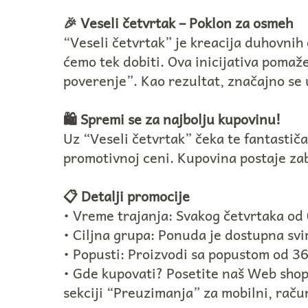
🎉 Veseli četvrtak – Poklon za osmeh
“Veseli četvrtak” je kreacija duhovnih 
ćemo tek dobiti. Ova inicijativa pomaž
poverenje”. Kao rezultat, značajno se
🛍️ Spremi se za najbolju kupovinu!
Uz “Veseli četvrtak” čeka te fantasti
promotivnoj ceni. Kupovina postaje zab
📋 Detalji promocije
• Vreme trajanja: Svakog četvrtaka od
• Ciljna grupa: Ponuda je dostupna svi
• Popusti: Proizvodi sa popustom od 3
• Gde kupovati? Posetite naš Web shop
sekciji “Preuzimanja” za mobilni, račun