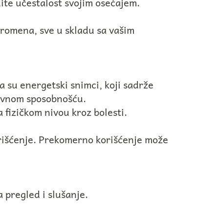
dite učestalost svojim osećajem.
promena, sve u skladu sa vašim
a su energetski snimci, koji sadrže
ovnom sposobnošću.
 fizičkom nivou kroz bolesti.
rišćenje. Prekomerno korišćenje može
a pregled i slušanje.