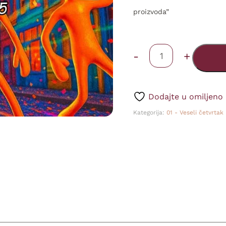
proizvoda”
Veseli
-
+
četvrtak
-
Dodajte u omiljeno
Poklon
Kategorija:
01 - Veseli četvrtak
24
-
(12.06.2025)
količina