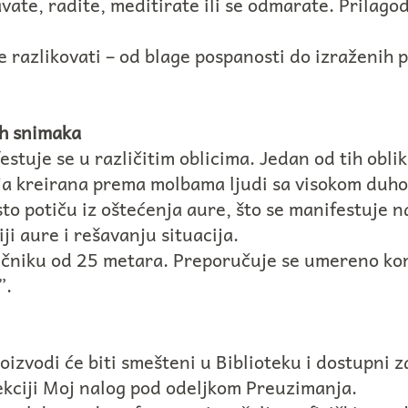
vate, radite, meditirate ili se odmarate. Prilago
 razlikovati – od blage pospanosti do izraženih 
ih snimaka
stuje se u različitim oblicima. Jedan od tih oblik
ja kreirana prema molbama ljudi sa visokom duh
to potiču iz oštećenja aure, što se manifestuje na
i aure i rešavanju situacija.
rečniku od 25 metara. Preporučuje se umereno ko
”.
oizvodi će biti smešteni u Biblioteku i dostupni z
ekciji Moj nalog pod odeljkom Preuzimanja.