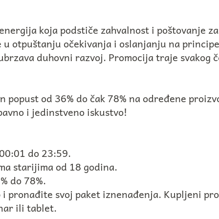
energija koja podstiče zahvalnost i poštovanje za 
e u otpuštanju očekivanja i oslanjanju na princip
 ubrzava duhovni razvoj. Promocija traje svakog 
čan popust od 36% do čak 78% na određene proizv
avno i jedinstveno iskustvo!
 00:01 do 23:59.
ma starijima od 18 godina.
6% do 78%.
 i pronađite svoj paket iznenađenja. Kupljeni pr
ar ili tablet.