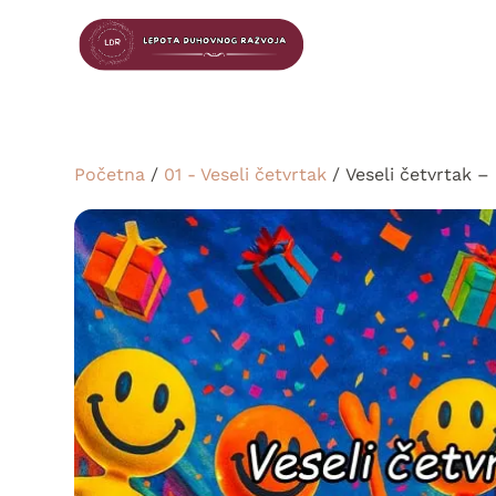
Početna
/
01 - Veseli četvrtak
/ Veseli četvrtak –