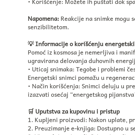
• Korišćenje: Možete ih puštati dok spa
Napomena:
Reakcije na snimke mogu se
senzibilitetom.
💡 Informacije o korišćenju energetsk
Pomoć iz kosmosa je nemerljiva i manife
ugravirana delovanja duhovnih energi
• Uticaj snimaka: Tegobe i problemi čes
Energetski snimci pomažu u regeneracij
• Način korišćenja: Snimci deluju u p
izazvati osećaj “energetskog pijanstva
🛒 Uputstva za kupovinu i pristup
1. Kupljeni proizvodi: Nakon uplate, pr
2. Preuzimanje e-knjiga: Dostupno u s