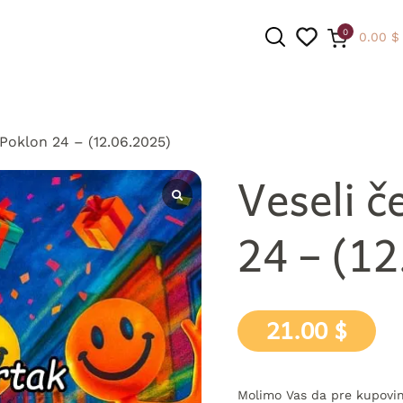
0
0.00
$
 Poklon 24 – (12.06.2025)
PRETRAGA
Veseli č
24 – (12
21.00
$
Molimo Vas da pre kupovin