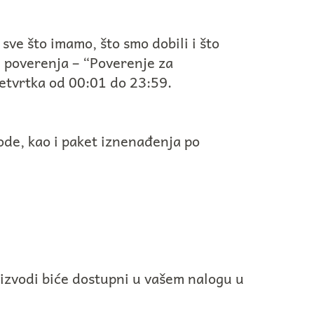
sve što imamo, što smo dobili i što
e poverenja – “Poverenje za
četvrtka od 00:01 do 23:59.
ode, kao i paket iznenađenja po
oizvodi biće dostupni u vašem nalogu u