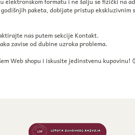
 u elektronskom formatu i ne šalju se fizički na a
 godišnjih paketa, dobijate pristup ekskluzivnim 
aktirajte nas putem sekcije Kontakt.
maka zavise od dubine uzroka problema.
šem Web shopu i iskusite jedinstvenu kupovinu! 