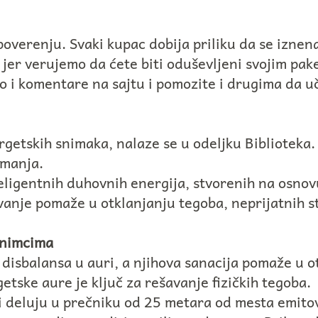
poverenju. Svaki kupac dobija priliku da se iznen
 jer verujemo da ćete biti oduševljeni svojim pa
o i komentare na sajtu i pomozite i drugima da u
nergetskih snimaka, nalaze se u odeljku Biblioteka
imanja.
teligentnih duhovnih energija, stvorenih na osno
nje pomaže u otklanjanju tegoba, neprijatnih st
snimcima
 disbalansa u auri, a njihova sanacija pomaže u o
etske aure je ključ za rešavanje fizičkih tegoba.
i deluju u prečniku od 25 metara od mesta emito