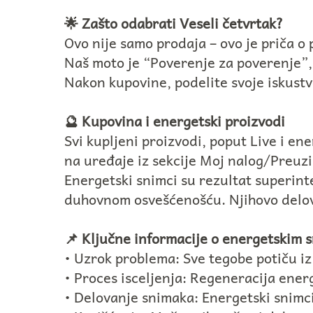
🌟 Zašto odabrati Veseli četvrtak?
Ovo nije samo prodaja – ovo je priča o 
Naš moto je “Poverenje za poverenje”,
Nakon kupovine, podelite svoje iskustv
🔮 Kupovina i energetski proizvodi
Svi kupljeni proizvodi, poput Live i e
na uređaje iz sekcije Moj nalog/Preuz
Energetski snimci su rezultat superin
duhovnom osvešćenošću. Njihovo delova
📌 Ključne informacije o energetskim 
• Uzrok problema: Sve tegobe potiču iz
• Proces isceljenja: Regeneracija energ
• Delovanje snimaka: Energetski snimc