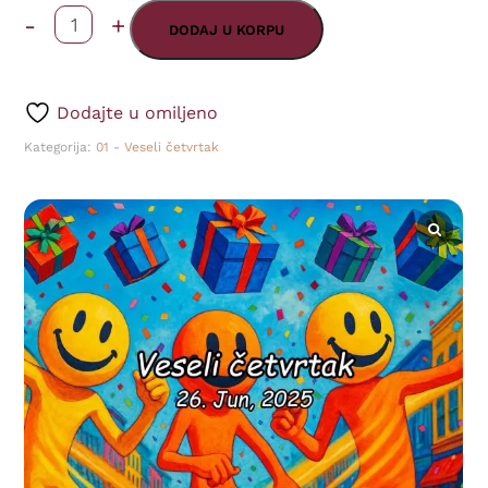
-
+
Veseli
DODAJ U KORPU
četvrtak
-
Dodajte u omiljeno
Poklon
Kategorija:
01 - Veseli četvrtak
26
-
(26.06.2025)
količina