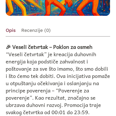
Opis
Recenzije (0)
🎉 Veseli četvrtak – Poklon za osmeh
“Veseli četvrtak” je kreacija duhovnih
energija koja podstiče zahvalnost i
poštovanje za sve što imamo, što smo dobili
i što ćemo tek dobiti. Ova inicijativa pomaže
u otpuštanju očekivanja i oslanjanju na
principe poverenja – “Poverenje za
poverenje”. Kao rezultat, značajno se
ubrzava duhovni razvoj. Promocija traje
svakog četvrtka od 00:01 do 23:59.