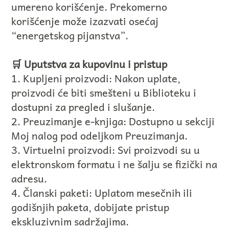
umereno korišćenje. Prekomerno
korišćenje može izazvati osećaj
“energetskog pijanstva”.
🛒 Uputstva za kupovinu i pristup
1. Kupljeni proizvodi: Nakon uplate,
proizvodi će biti smešteni u Biblioteku i
dostupni za pregled i slušanje.
2. Preuzimanje e-knjiga: Dostupno u sekciji
Moj nalog pod odeljkom Preuzimanja.
3. Virtuelni proizvodi: Svi proizvodi su u
elektronskom formatu i ne šalju se fizički na
adresu.
4. Članski paketi: Uplatom mesečnih ili
godišnjih paketa, dobijate pristup
ekskluzivnim sadržajima.