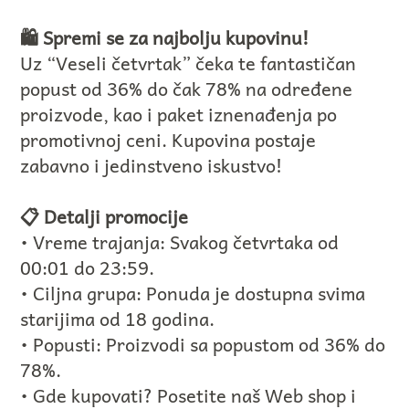
🛍️ Spremi se za najbolju kupovinu!
Uz “Veseli četvrtak” čeka te fantastičan
popust od 36% do čak 78% na određene
proizvode, kao i paket iznenađenja po
promotivnoj ceni. Kupovina postaje
zabavno i jedinstveno iskustvo!
📋 Detalji promocije
• Vreme trajanja: Svakog četvrtaka od
00:01 do 23:59.
• Ciljna grupa: Ponuda je dostupna svima
starijima od 18 godina.
• Popusti: Proizvodi sa popustom od 36% do
78%.
• Gde kupovati? Posetite naš Web shop i