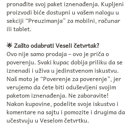
pronađite svoj paket iznenađenja. Kupljeni
proizvodi biće dostupni u vašem nalogu u
sekciji “Preuzimanja” za mobilni, računar
ili tablet.
🌟 Zašto odabrati Veseli četvrtak?
Ovo nije samo prodaja – ovo je priča o
poverenju. Svaki kupac dobija priliku da se
iznenadi i uživa u jedinstvenom iskustvu.
Naš moto je “Poverenje za poverenje”, jer
verujemo da ćete biti oduševljeni svojim
paketom iznenađenja. Ne zaboravite!
Nakon kupovine, podelite svoje iskustvo i
komentare na sajtu i pomozite i drugima da
učestvuju u Veselom četvrtku.