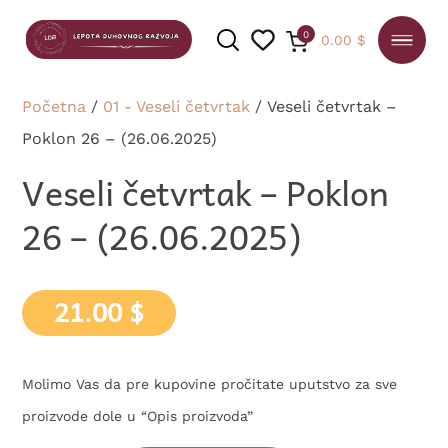
0
0.00
$
Početna
/
01 - Veseli četvrtak
/ Veseli četvrtak –
Poklon 26 – (26.06.2025)
PRETRAGA
Veseli četvrtak – Poklon
26 – (26.06.2025)
21.00
$
Molimo Vas da pre kupovine pročitate uputstvo za sve
proizvode dole u “Opis proizvoda”