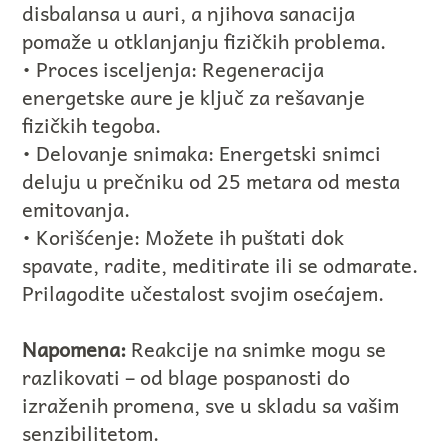
disbalansa u auri, a njihova sanacija
pomaže u otklanjanju fizičkih problema.
• Proces isceljenja: Regeneracija
energetske aure je ključ za rešavanje
fizičkih tegoba.
• Delovanje snimaka: Energetski snimci
deluju u prečniku od 25 metara od mesta
emitovanja.
• Korišćenje: Možete ih puštati dok
spavate, radite, meditirate ili se odmarate.
Prilagodite učestalost svojim osećajem.
Napomena:
Reakcije na snimke mogu se
razlikovati – od blage pospanosti do
izraženih promena, sve u skladu sa vašim
senzibilitetom.