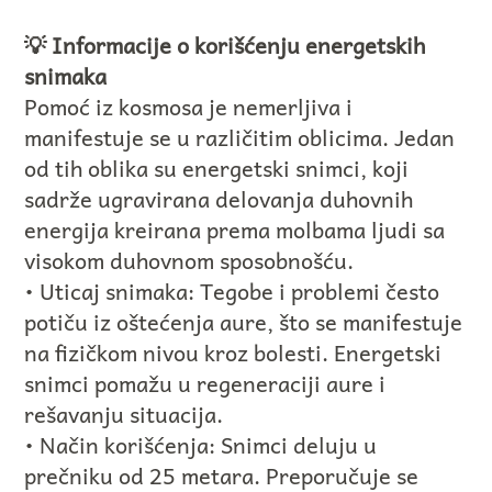
💡 Informacije o korišćenju energetskih
snimaka
Pomoć iz kosmosa je nemerljiva i
manifestuje se u različitim oblicima. Jedan
od tih oblika su energetski snimci, koji
sadrže ugravirana delovanja duhovnih
energija kreirana prema molbama ljudi sa
visokom duhovnom sposobnošću.
• Uticaj snimaka: Tegobe i problemi često
potiču iz oštećenja aure, što se manifestuje
na fizičkom nivou kroz bolesti. Energetski
snimci pomažu u regeneraciji aure i
rešavanju situacija.
• Način korišćenja: Snimci deluju u
prečniku od 25 metara. Preporučuje se