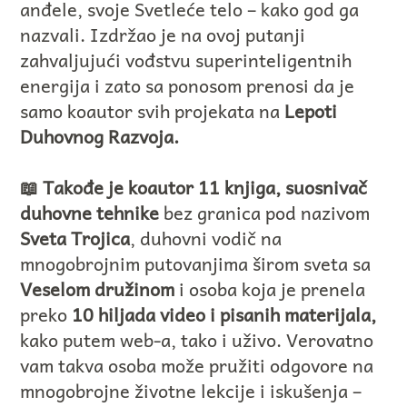
anđele, svoje Svetleće telo – kako god ga
nazvali. Izdržao je na ovoj putanji
zahvaljujući vođstvu superinteligentnih
energija i zato sa ponosom prenosi da je
samo koautor svih projekata na
Lepoti
Duhovnog Razvoja.
📖 Takođe je koautor 11 knjiga, suosnivač
duhovne tehnike
bez granica pod nazivom
Sveta Trojica
, duhovni vodič na
mnogobrojnim putovanjima širom sveta sa
Veselom družinom
i osoba koja je prenela
preko
10 hiljada video i pisanih materijala,
kako putem web-a, tako i uživo. Verovatno
vam takva osoba može pružiti odgovore na
mnogobrojne životne lekcije i iskušenja –