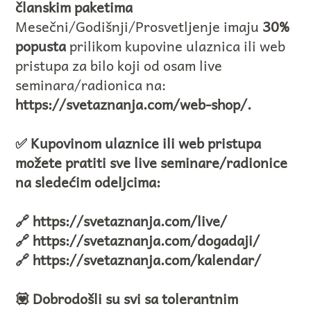
članskim paketima
Mesečni/Godišnji/Prosvetljenje imaju
30%
popusta
prilikom kupovine ulaznica ili web
pristupa za bilo koji od osam live
seminara/radionica na:
https://svetaznanja.com/web-shop/
.
✅ Kupovinom ulaznice ili web pristupa
možete pratiti sve live seminare/radionice
na sledećim odeljcima:
🔗
https://svetaznanja.com/live/
🔗
https://svetaznanja.com/dogadaji/
🔗
https://svetaznanja.com/kalendar
/
💟 Dobrodošli su svi sa tolerantnim