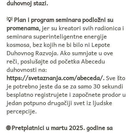
duhovnoj stazi.
💡 Plan i program seminara podložni su
promenama,
jer su kreatori svih radionica i
seminara superinteligentne energije
kosmosa, bez kojih ne bi bilo ni Lepote
Duhovnog Razvoja. Ako sumnjate u ove
reči, poslušajte od početka Abecedu
duhovnosti na:
https://svetaznanja.com/abeceda/
.
Sve što
je potrebno jeste da se za samo 30 sekundi
besplatno registrujete i započnete prodor u
jedan potpuno drugačiji svet iz ljudske
percepcije.
🌐 Pretplatnici u martu 2025. godine sa