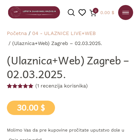
0
0.00
$
Početna
/
04 - ULAZNICE LIVE+WEB
/ (Ulaznica+Web) Zagreb – 02.03.2025.
PRETRAGA
(Ulaznica+Web) Zagreb –
02.03.2025.
(
1
recenzija korisnika)
Ocenjeno
1
5.00
od 5
na osnovu
30.00
$
ocene kupca
Molimo Vas da pre kupovine pročitate uputstvo dole u