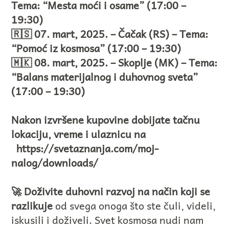
Tema: “Mesta moći i osame”
(17:00 –
19:30)
🇷🇸 07. mart, 2025. – Čačak (RS) – Tema:
“Pomoć iz kosmosa”
(17:00 – 19:30)
🇲🇰 08. mart, 2025. – Skoplje (MK) – Tema:
“Balans materijalnog i duhovnog sveta”
(17:00 – 19:30)
Nakon izvršene kupovine dobijate tačnu
lokaciju, vreme i ulaznicu na
https://svetaznanja.com/moj-
nalog/downloads/
🚀 Doživite duhovni razvoj na način koji se
razlikuje
od svega onoga što ste čuli, videli,
iskusili i doživeli. Svet kosmosa nudi nam