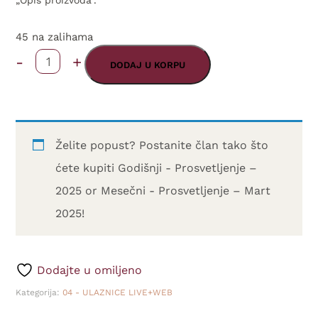
„Opis proizvoda“.
45 na zalihama
-
+
(Ulaznica+Web)
DODAJ U KORPU
Zagreb
-
02.03.2025.
Želite popust? Postanite član tako što
količina
ćete kupiti
Godišnji - Prosvetljenje –
2025
or
Mesečni - Prosvetljenje – Mart
2025
!
Dodajte u omiljeno
Kategorija:
04 - ULAZNICE LIVE+WEB