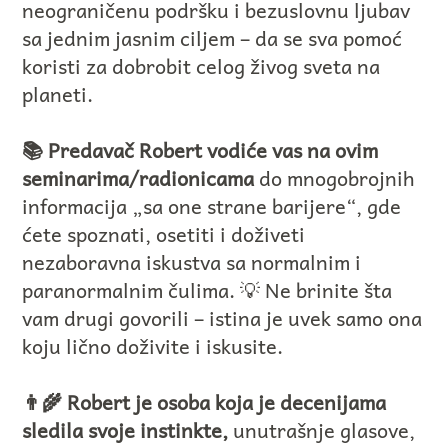
neograničenu podršku i bezuslovnu ljubav
sa jednim jasnim ciljem – da se sva pomoć
koristi za dobrobit celog živog sveta na
planeti.
📚 Predavač Robert vodiće vas na ovim
seminarima/radionicama
do mnogobrojnih
informacija „sa one strane barijere“, gde
ćete spoznati, osetiti i doživeti
nezaboravna iskustva sa normalnim i
paranormalnim čulima. 💡 Ne brinite šta
vam drugi govorili – istina je uvek samo ona
koju lično doživite i iskusite.
👨‍🌾 Robert je osoba koja je decenijama
sledila svoje instinkte,
unutrašnje glasove,