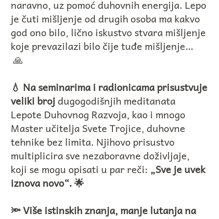
naravno, uz pomoć duhovnih energija. Lepo
je čuti mišljenje od drugih osoba ma kakvo
god ono bilo, lično iskustvo stvara mišljenje
koje prevazilazi bilo čije tuđe mišljenje…
🙏
💧 Na seminarima i radionicama prisustvuje
veliki broj
dugogodišnjih meditanata
Lepote Duhovnog Razvoja, kao i mnogo
Master učitelja Svete Trojice, duhovne
tehnike bez limita. Njihovo prisustvo
multiplicira sve nezaboravne doživljaje,
koji se mogu opisati u par reči:
„Sve je uvek
iznova novo“. 🌟
🔦 Više istinskih znanja, manje lutanja na