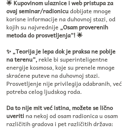
🌟 Kupovinom ulaznice i web pristupa za
ovaj seminar/radionicu
dobijate mnoge
korisne informacije na duhovnoj stazi, od
kojih su najvrednije
„Osam proverenih
metoda do prosvetljenja“! 🌟
✨ „Teorija je lepa dok je praksa ne pobije
na terenu“,
rekle bi superinteligentne
energije kosmosa, koje su prenele mnoge
skraćene puteve na duhovnoj stazi.
Prosvetljenje nije privilegija odabranih, već
potreba celog ljudskog roda.
Da to nije mit već istina, možete se lično
uveriti
na nekoj od osam radionica u osam
različitih gradova i pet različitih država: