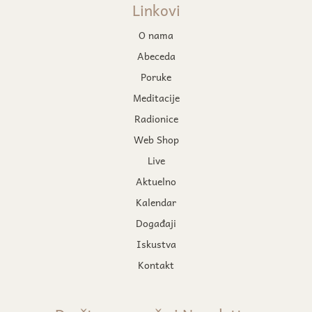
Linkovi
O nama
Abeceda
Poruke
Meditacije
Radionice
Web Shop
Live
Aktuelno
Kalendar
Događaji
Iskustva
Kontakt