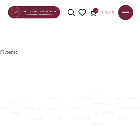
0
0.00
$
Filters:
PRETRAGA
00-
00 -
00 Viši
00-2024
00-VESEL
(01)
VESELA
All
Meditacije
Seminar
Veseli
ČETVRTA
FREE
DRUŽINA
u prirodi
2024
četvrtak
2025
2025