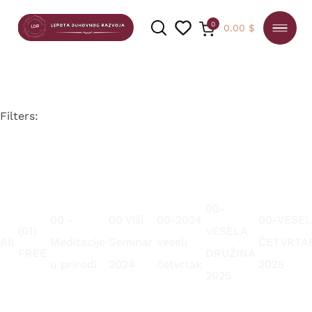
0
0.00
$
Filters:
PRETRAGA
00-
00 -
00 Viši
00-2024
00-VESEL
(01)
VESELA
All
Meditacije
Seminar
Veseli
ČETVRTA
FREE
DRUŽINA
u prirodi
2024
četvrtak
2025
2025