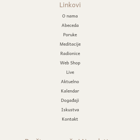
Linkovi
O nama
Abeceda
Poruke
Meditacije
Radionice
Web Shop
Live
Aktuelno
Kalendar
Događaji
Iskustva
Kontakt