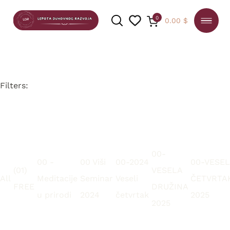
0
0.00
$
Filters:
PRETRAGA
00-
00 -
00 Viši
00-2024
00-VESEL
(01)
VESELA
All
Meditacije
Seminar
Veseli
ČETVRTA
FREE
DRUŽINA
u prirodi
2024
četvrtak
2025
2025